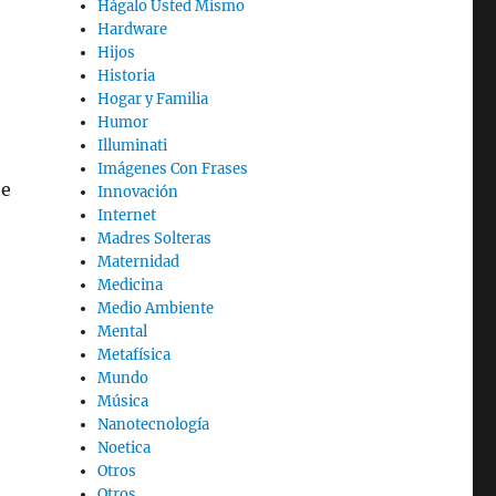
Hágalo Usted Mismo
Hardware
Hijos
Historia
Hogar y Familia
Humor
Illuminati
Imágenes Con Frases
te
Innovación
Internet
Madres Solteras
Maternidad
Medicina
Medio Ambiente
Mental
Metafísica
Mundo
Música
Nanotecnología
Noetica
Otros
Otros