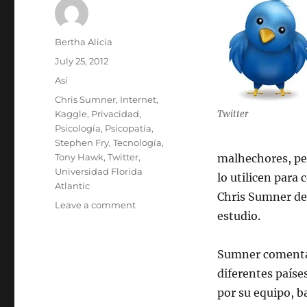
Author
Bertha Alicia
Posted
July 25, 2012
on
Categories
Así
Tags
Chris Sumner
,
Internet
,
Kaggle
,
Privacidad
,
Twitter
Psicología
,
Psicopatía
,
Stephen Fry
,
Tecnología
,
Tony Hawk
,
Twitter
,
malhechores, pe
Universidad Florida
lo utilicen par
Atlantic
Chris Sumner de 
on
Leave a comment
estudio.
Analizando
tweets
para
Sumner comenta 
identificar
diferentes paíse
psicópatas
por su equipo, b