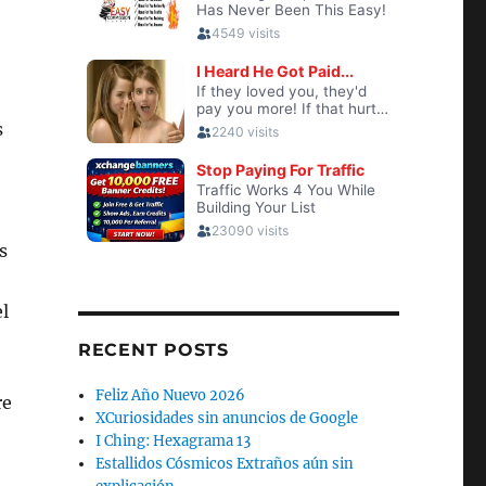
s
s
l
RECENT POSTS
Feliz Año Nuevo 2026
re
XCuriosidades sin anuncios de Google
I Ching: Hexagrama 13
Estallidos Cósmicos Extraños aún sin