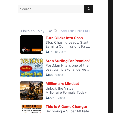
SEARCH
Search
for: