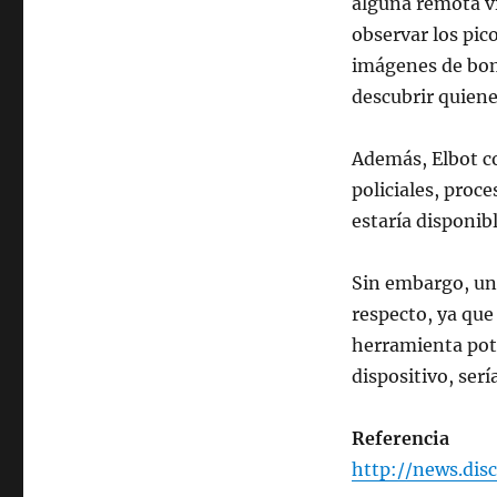
alguna remota vi
observar los pic
imágenes de bom
descubrir quien
Además, Elbot co
policiales, proc
estaría disponib
Sin embargo, uno
respecto, ya que
herramienta pote
dispositivo, ser
Referencia
http://news.dis