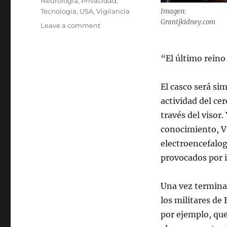
Tags
Neurología
,
Privacidad
,
Tecnología
,
USA
,
Vigilancia
Imagen:
Grantjkidney.com
on
Leave a comment
Casco
para
leer
“El último reino 
la
mente
El casco será sim
revelará
tus
actividad del c
crímenes
través del visor
conocimiento, Ve
electroencefalog
provocados por i
Una vez terminad
los militares de
por ejemplo, qu