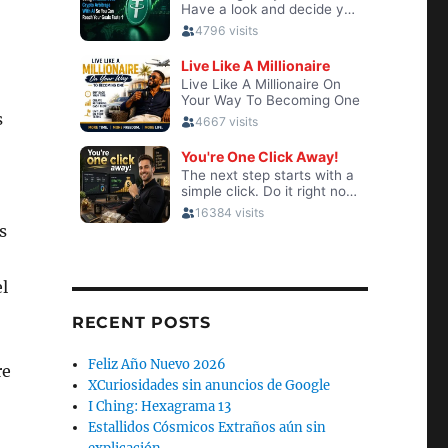
s
s
l
RECENT POSTS
Feliz Año Nuevo 2026
re
XCuriosidades sin anuncios de Google
I Ching: Hexagrama 13
Estallidos Cósmicos Extraños aún sin