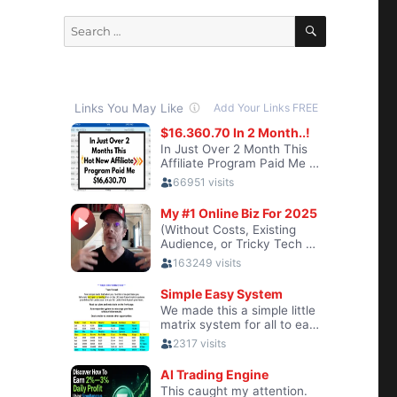
SEARCH
Search
for: