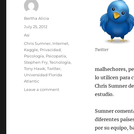
Author
Bertha Alicia
Posted
July 25, 2012
on
Categories
Así
Tags
Chris Sumner
,
Internet
,
Kaggle
,
Privacidad
,
Twitter
Psicología
,
Psicopatía
,
Stephen Fry
,
Tecnología
,
Tony Hawk
,
Twitter
,
malhechores, pe
Universidad Florida
lo utilicen par
Atlantic
Chris Sumner de 
on
Leave a comment
estudio.
Analizando
tweets
para
Sumner comenta 
identificar
diferentes paíse
psicópatas
por su equipo, b