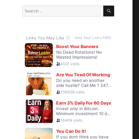
SEARCH
Search
for: