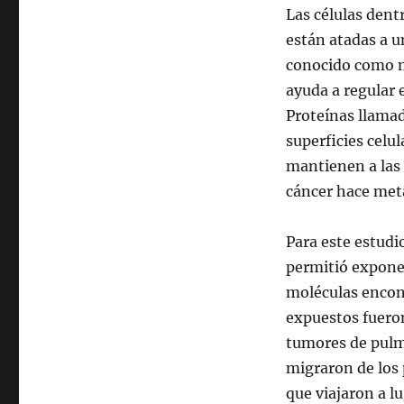
Las células den
están atadas a u
conocido como m
ayuda a regular 
Proteínas llamad
superficies celu
mantienen a las 
cáncer hace metá
Para este estudi
permitió exponer
moléculas encont
expuestos fuero
tumores de pulm
migraron de los 
que viajaron a l