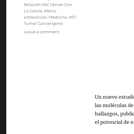
Relación Del Cáncer Con
La Celula
,
Matriz
extracelular
,
Medicina
,
MIT
,
Tumor Cancerígeno
on
Leave a comment
Cómo
Escapan
Las
Células
Cancerosas
De
Los
Tumores
Un nuevo estudio
las moléculas de
hallazgos, publ
el potencial de o