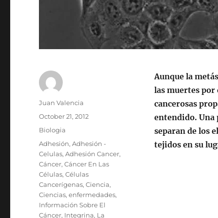
Aunque la metást
las muertes por 
Author
Juan Valencia
cancerosas propa
Posted
October 21, 2012
entendido. Una p
on
Categories
Biologia
separan de los 
Tags
Adhesión
,
Adhesión -
tejidos en su lu
Celulas
,
Adhesión Cancer
,
Cáncer
,
Cáncer En Las
Células
,
Células
Cancerígenas
,
Ciencia
,
Ciencias
,
enfermedades
,
Información Sobre El
Cáncer
,
Integrina
,
La