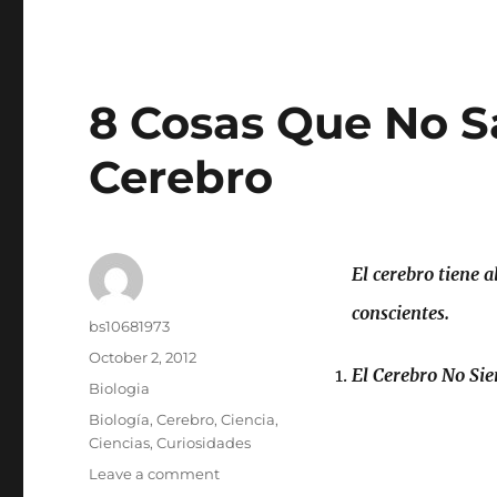
8 Cosas Que No S
Cerebro
El cerebro tiene 
conscientes.
Author
bs10681973
Posted
October 2, 2012
El Cerebro No Sie
on
Categories
Biologia
Tags
Biología
,
Cerebro
,
Ciencia
,
Ciencias
,
Curiosidades
on
Leave a comment
8