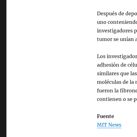
Después de depos
uno conteniendo 
investigadores p
tumor se unían a
Los investigador
adhesión de cél
similares que la
moléculas de la 
fueron la fibron
contienen o se p
Fuente
MIT News