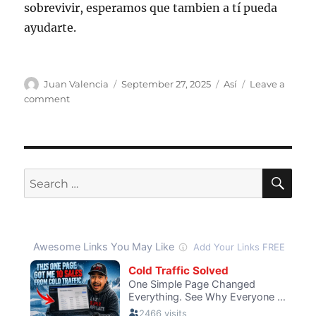
sobrevivir, esperamos que tambien a tí pueda
ayudarte.
Author
Posted
Categories
Juan Valencia
September 27, 2025
Así
Leave a
on
on
comment
XCuriosidades
sin
anuncios
de
Google
SE
Search
for: