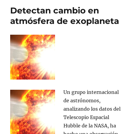
Unido
Detectan cambio en
considera
el
atmósfera de exoplaneta
uso
de
un
filtro
automático
de
contenido
para
adultos
Un grupo internacional
de astrónomos,
analizando los datos del
Telescopio Espacial
Hubble de la NASA, ha
hecho una observación