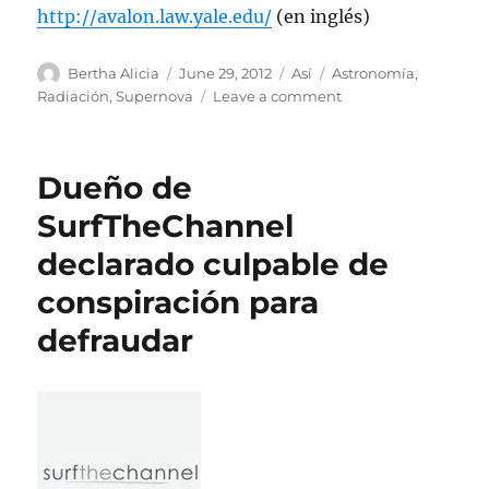
http://avalon.law.yale.edu/
(en inglés)
Author
Posted
Categories
Tags
Bertha Alicia
June 29, 2012
Así
Astronomía
,
on
on
Radiación
,
Supernova
Leave a comment
Posible
pista
para
Dueño de
un
misterio
SurfTheChannel
de
declarado culpable de
radiación
cósmica
conspiración para
defraudar