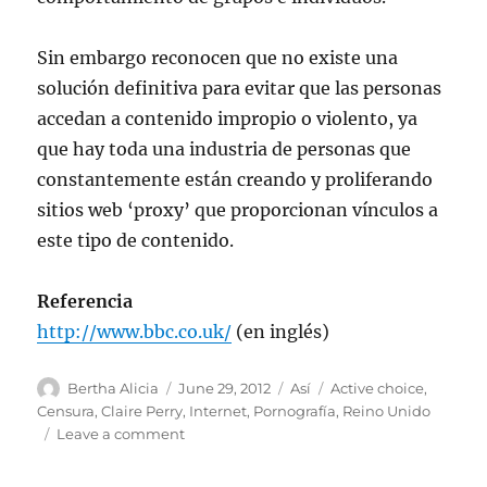
Sin embargo reconocen que no existe una
solución definitiva para evitar que las personas
accedan a contenido impropio o violento, ya
que hay toda una industria de personas que
constantemente están creando y proliferando
sitios web ‘proxy’ que proporcionan vínculos a
este tipo de contenido.
Referencia
http://www.bbc.co.uk/
(en inglés)
Author
Posted
Categories
Tags
Bertha Alicia
June 29, 2012
Así
Active choice
,
on
Censura
,
Claire Perry
,
Internet
,
Pornografía
,
Reino Unido
on
Leave a comment
El
Reino