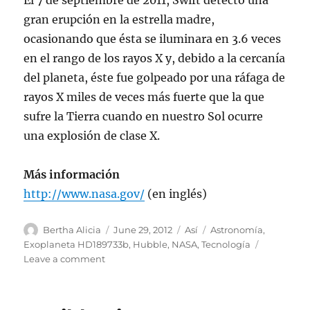
gran erupción en la estrella madre,
ocasionando que ésta se iluminara en 3.6 veces
en el rango de los rayos X y, debido a la cercanía
del planeta, éste fue golpeado por una ráfaga de
rayos X miles de veces más fuerte que la que
sufre la Tierra cuando en nuestro Sol ocurre
una explosión de clase X.
Más información
http://www.nasa.gov/
(en inglés)
Author
Posted
Categories
Tags
Bertha Alicia
June 29, 2012
Así
Astronomía
,
on
Exoplaneta HD189733b
,
Hubble
,
NASA
,
Tecnología
on
Leave a comment
Detectan
cambio
en