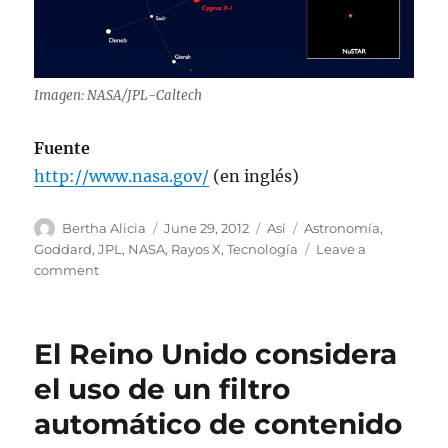
Imagen: NASA/JPL-Caltech
Fuente
http://www.nasa.gov/
(en inglés)
Author
Posted
Categories
Tags
Bertha Alicia
June 29, 2012
Así
Astronomía
,
on
Goddard
,
JPL
,
NASA
,
Rayos X
,
Tecnología
Leave a
on
comment
Telescopio
espacial
abre
El Reino Unido considera
sus
ojos
el uso de un filtro
de
automático de contenido
rayos
X