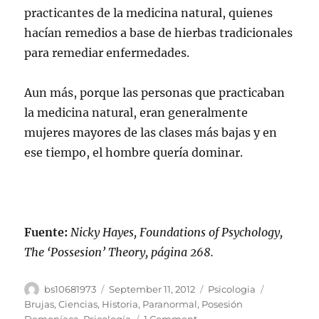
practicantes de la medicina natural, quienes
hacían remedios a base de hierbas tradicionales
para remediar enfermedades.
Aun más, porque las personas que practicaban
la medicina natural, eran generalmente
mujeres mayores de las clases más bajas y en
ese tiempo, el hombre quería dominar.
Fuente:
Nicky Hayes, Foundations of Psychology,
The ‘Possesion’ Theory, página 268.
Author
Posted
Categories
Tags
bs10681973
September 11, 2012
Psicologia
on
Brujas
,
Ciencias
,
Historia
,
Paranormal
,
Posesión
on
Demoníaca
,
Psicología
1 Comment