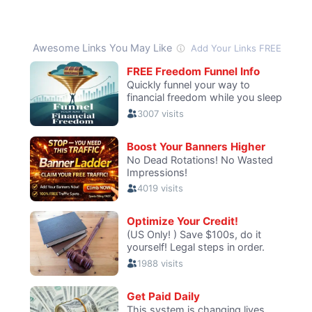
La
Osteopatía?