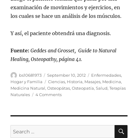
examinación de movimientos y ejercicios, en
los cuales se hace un análisis de los músculos.
Y así, el paciente obtendrá una diagnosis.
Fuente:
Geddes and Grosset, Guide to Natural
Healing, Osteopathy, página 41.
Author
Posted
Categories
bs10681973
September 10, 2012
Enfermedades
,
on
Tags
Hogar y Familia
Ciencias
,
Historia
,
Masajes
,
Medicina
,
Medicina Natural
,
Osteopátas
,
Osteopatía
,
Salud
,
Terapías
on
Naturales
4 Comments
¿Qué
Hace
Un
Osteópata?
¿Qué
SE
Search
Es
for: