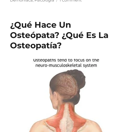
Teoría
De
La
¿Qué Hace Un
Posesión
Demoníaca
Osteópata? ¿Qué Es La
Osteopatía?