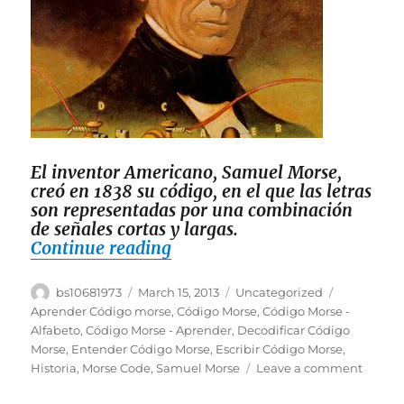
El inventor Americano, Samuel Morse,
creó en 1838 su código, en el que las letras
son representadas por una combinación
de señales cortas y largas.
“Cómo Aprender y Entender
Continue reading
Author
Posted
Categories
Tags
bs10681973
March 15, 2013
Uncategorized
on
Aprender Código morse
,
Código Morse
,
Código Morse -
Alfabeto
,
Código Morse - Aprender
,
Decodificar Código
Morse
,
Entender Código Morse
,
Escribir Código Morse
,
on
Historia
,
Morse Code
,
Samuel Morse
Leave a comment
Cómo