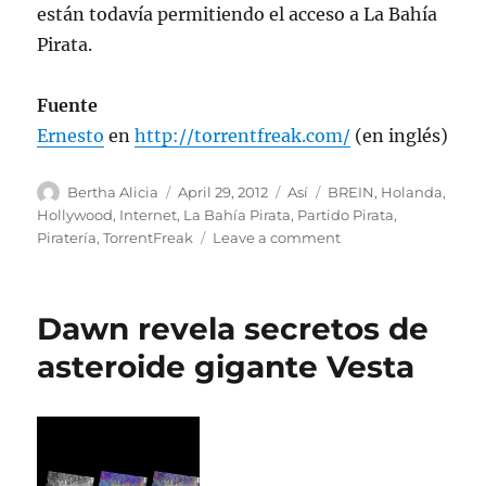
están todavía permitiendo el acceso a La Bahía
Pirata.
Fuente
Ernesto
en
http://torrentfreak.com/
(en inglés)
Author
Posted
Categories
Tags
Bertha Alicia
April 29, 2012
Así
BREIN
,
Holanda
,
on
Hollywood
,
Internet
,
La Bahía Pirata
,
Partido Pirata
,
on
Piratería
,
TorrentFreak
Leave a comment
Grupo
BREIN
anti-
Dawn revela secretos de
piratería
pide
asteroide gigante Vesta
a
la
corte
mordaza
para