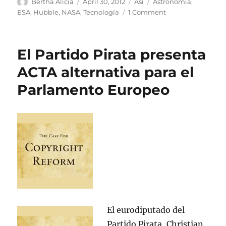
Author
Posted
Categories
Tags
Bertha Alicia
April 30, 2012
Así
Astronomía
,
on
on
ESA
,
Hubble
,
NASA
,
Tecnología
1 Comment
Imagen
del
Hubble
El Partido Pirata presenta
muestra
rayos
ACTA alternativa para el
de
Parlamento Europeo
luz
de
una
nebulosa
preplanetaria
El eurodiputado del
Partido Pirata, Christian