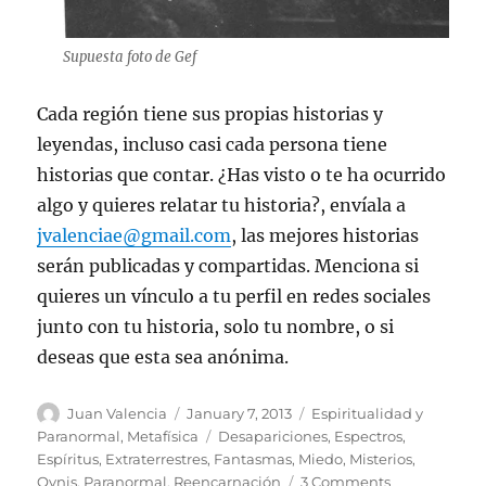
Supuesta foto de Gef
Cada región tiene sus propias historias y
leyendas, incluso casi cada persona tiene
historias que contar. ¿Has visto o te ha ocurrido
algo y quieres relatar tu historia?, envíala a
jvalenciae@gmail.com
, las mejores historias
serán publicadas y compartidas. Menciona si
quieres un vínculo a tu perfil en redes sociales
junto con tu historia, solo tu nombre, o si
deseas que esta sea anónima.
Author
Posted
Categories
Juan Valencia
January 7, 2013
Espiritualidad y
on
Tags
Paranormal
,
Metafísica
Desapariciones
,
Espectros
,
Espíritus
,
Extraterrestres
,
Fantasmas
,
Miedo
,
Misterios
,
on
Ovnis
,
Paranormal
,
Reencarnación
3 Comments