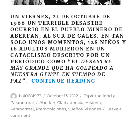
UN VIERNES, 21 DE OCTUBRE DE
1966 UN TERRIBLE DESASTRE
OCURRIÓ EN EL PUEBLO MINERO DE
ABERFAN, AL SUR DE GALES. EN TAN
SOLO UNOS MOMENTOS, 128 NIÑOS Y
16 ADULTOS MURIERON EN UN
CATACLISMO DESCRITO POR UN
PERIÓDICO COMO “
EL DESASTRE
MÁS GRANDE QUE HA GOLPEADO A
NUESTRA GENTE EN TIEMPO DE
“EL DESAST
PAZ”
.
CONTINUE READING
Author
Posted
Categories
bs10681973
October 13, 2012
Espiritualidad y
on
Tags
Paranormal
Aberfan
,
Clarividencia
,
Historia
,
Paranormal
,
Premoniciones
,
Sueños
,
Visiones
Leave a
on
comment
El
Desastre
De