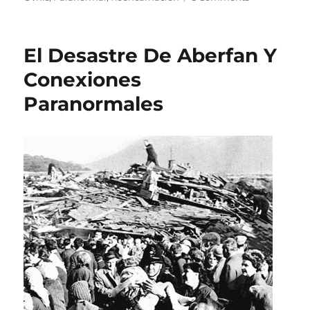
Diez
Misterios
Que
El Desastre De Aberfan Y
Te
Darán
Conexiones
Escalofríos
Paranormales