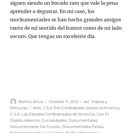
siguen siendo un bocado raro que vale la pena
aprender a degustar. En mi caso, los
mockumentaries se han hecho grandes amigos
tanto de mi sentido del humor como de mi lado
oscuro. Que tengas un excelente día.
Author
Posted
Categories
Bertha Alicia
October 11, 2012
Así
,
Videos y
on
Tags
Películas
Arte
,
C.S.A The Confederate States of America
,
C.S.A. Los Estados Confederados de América
,
Con El
Diablo Adentro
,
Curiosidades
,
Documentales
,
Documentales De Ficción
,
Documentales Falsos
,
Entretenimiento
,
Las Cintas de Poughkeepsie
,