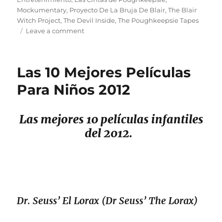
Mockumentary
,
Proyecto De La Bruja De Blair
,
The Blair
Witch Project
,
The Devil Inside
,
The Poughkeepsie Tapes
on
Leave a comment
Mockumentary
–
Documental
Las 10 Mejores Películas
De
Ficción
Para Niños 2012
Las mejores 10 películas infantiles
del 2012.
Dr. Seuss’ El Lorax (Dr Seuss’ The Lorax)