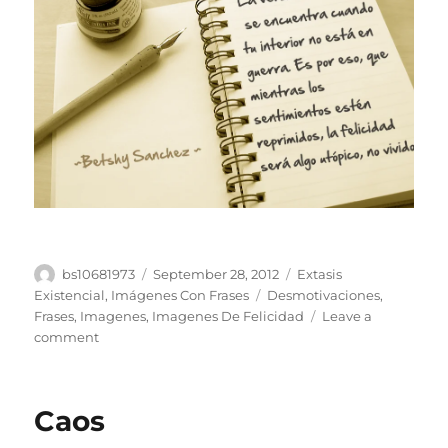
Author
Posted
Categories
bs10681973
September 28, 2012
Extasis
on
Tags
Existencial
,
Imágenes Con Frases
Desmotivaciones
,
Frases
,
Imagenes
,
Imagenes De Felicidad
Leave a
on
comment
Felicidad
y
Sentimientos
Caos
Reprimidos