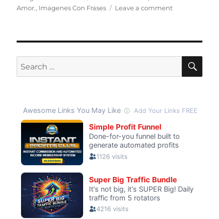
on
Amor.
,
Imagenes Con Frases
Leave a comment
Segundo
Plato
SE
Search
for: