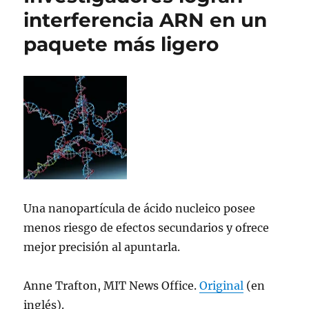
en
interferencia ARN en un
escala
paquete más ligero
de
grises
a
personas
invidentes
Una nanopartícula de ácido nucleico posee
menos riesgo de efectos secundarios y ofrece
mejor precisión al apuntarla.
Anne Trafton, MIT News Office.
Original
(en
inglés).