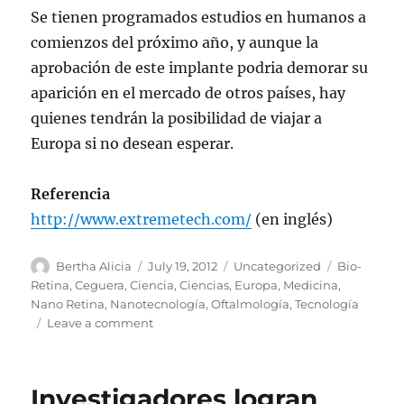
Se tienen programados estudios en humanos a
comienzos del próximo año, y aunque la
aprobación de este implante podria demorar su
aparición en el mercado de otros países, hay
quienes tendrán la posibilidad de viajar a
Europa si no desean esperar.
Referencia
http://www.extremetech.com/
(en inglés)
Author
Posted
Categories
Tags
Bertha Alicia
July 19, 2012
Uncategorized
Bio-
on
Retina
,
Ceguera
,
Ciencia
,
Ciencias
,
Europa
,
Medicina
,
Nano Retina
,
Nanotecnología
,
Oftalmología
,
Tecnología
on
Leave a comment
Ojo
biónico
proporciona
Investigadores logran
visión