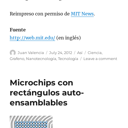
Reimpreso con permiso de
MIT News
.
Fuente
http://web.mit.edu/
(en inglés)
Author
Posted
Categories
Tags
Juan Valencia
July 24, 2012
Así
Ciencia
,
on
on
Grafeno
,
Nanotecnología
,
Tecnología
Leave a comment
Un
nuev
acerc
Microchips con
a
la
rectángulos auto-
desal
ensamblables
de
agua