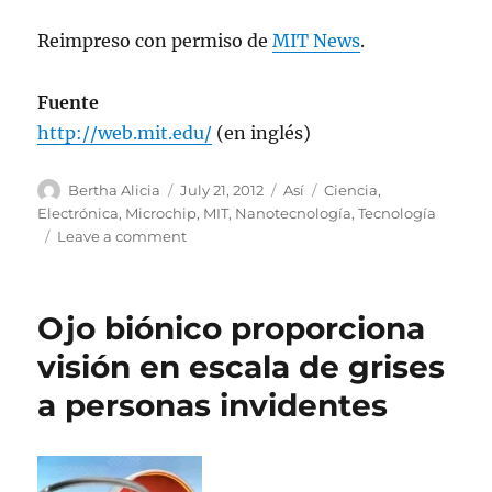
Reimpreso con permiso de
MIT News
.
Fuente
http://web.mit.edu/
(en inglés)
Author
Posted
Categories
Tags
Bertha Alicia
July 21, 2012
Así
Ciencia
,
on
Electrónica
,
Microchip
,
MIT
,
Nanotecnología
,
Tecnología
on
Leave a comment
Microchips
con
rectángulos
Ojo biónico proporciona
auto-
ensamblables
visión en escala de grises
a personas invidentes