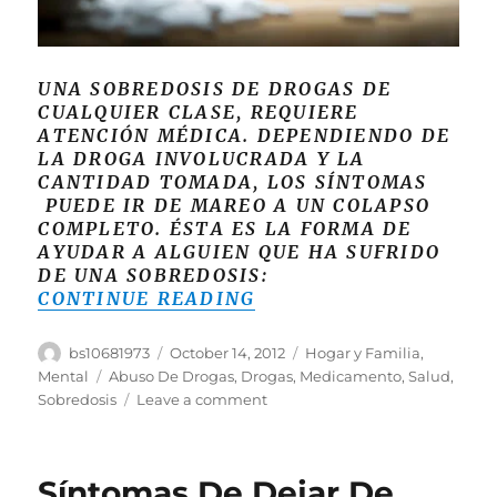
UNA SOBREDOSIS DE DROGAS DE
CUALQUIER CLASE, REQUIERE
ATENCIÓN MÉDICA. DEPENDIENDO DE
LA DROGA INVOLUCRADA Y LA
CANTIDAD TOMADA, LOS SÍNTOMAS
PUEDE IR DE MAREO A UN COLAPSO
COMPLETO. ÉSTA ES LA FORMA DE
AYUDAR A ALGUIEN QUE HA SUFRIDO
DE UNA SOBREDOSIS:
“CÓMO TRATAR UNA S
CONTINUE READING
Author
Posted
Categories
bs10681973
October 14, 2012
Hogar y Familia
,
on
Tags
Mental
Abuso De Drogas
,
Drogas
,
Medicamento
,
Salud
,
on
Sobredosis
Leave a comment
Cómo
Tratar
Una
Síntomas De Dejar De
Sobredosis