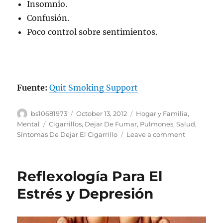
Insomnio.
Confusión.
Poco control sobre sentimientos.
Fuente:
Quit Smoking Support
Author
Posted
Categories
bs10681973
October 13, 2012
Hogar y Familia
,
on
Tags
Mental
Cigarrillos
,
Dejar De Fumar
,
Pulmones
,
Salud
,
on
Síntomas De Dejar El Cigarrillo
Leave a comment
Síntomas
De
Dejar
Reflexología Para El
De
Fumar
Estrés y Depresión