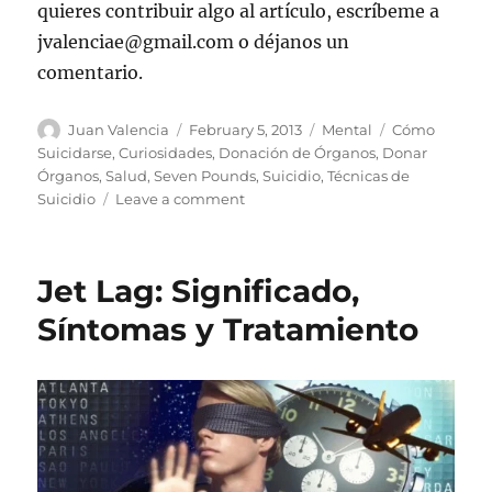
quieres contribuir algo al artículo, escríbeme a
jvalenciae@gmail.com o déjanos un
comentario.
Author
Posted
Categories
Tags
Juan Valencia
February 5, 2013
Mental
Cómo
on
Suicidarse
,
Curiosidades
,
Donación de Órganos
,
Donar
Órganos
,
Salud
,
Seven Pounds
,
Suicidio
,
Técnicas de
on
Suicidio
Leave a comment
Cómo
Suicidarse
Y
Jet Lag: Significado,
Permitir
La
Síntomas y Tratamiento
Donación
De
Órganos