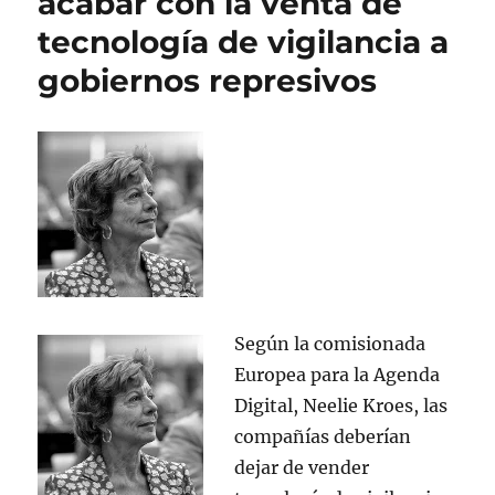
acabar con la venta de
Linux
tecnología de vigilancia a
en
ARM
gobiernos represivos
Según la comisionada
Europea para la Agenda
Digital, Neelie Kroes, las
compañías deberían
dejar de vender