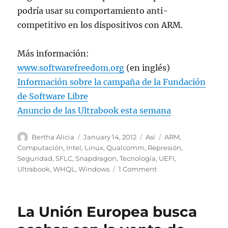
podría usar su comportamiento anti-
competitivo en los dispositivos con ARM.
Más información:
www.softwarefreedom.org
(en inglés)
Información sobre la campaña de la Fundación
de Software Libre
Anuncio de las Ultrabook esta semana
Author
Posted
Categories
Tags
Bertha Alicia
January 14, 2012
Así
ARM
,
on
Computación
,
Intel
,
Linux
,
Qualcomm
,
Represión
,
Seguridad
,
SFLC
,
Snapdragon
,
Tecnología
,
UEFI
,
on
Ultrabook
,
WHQL
,
Windows
1 Comment
Microsoft
dando
pasos
La Unión Europea busca
agresivos
contra