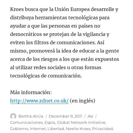
Kroes busca que la Unión Europea desarrolle y
distribuya herramientas tecnológicas para
ayudar a que las personas en países no
democráticos se protejan de la vigilancia y
eviten los filtros de comunicaciones. Así
mismo, promoverá la idea de educar a la gente
acerca de los riesgos a los que están expuestos
al utilizar redes sociales u otras formas
tecnológicas de comunicación.
Más información:
http://www.zdnet.co.uk/
(en inglés)
Author
Posted
Categories
Tags
Bertha Alicia
December 9, 2011
Así
on
Comunicaciones
,
Espía
,
Global Network Initiative
,
Gobierno
,
Internet
,
Libertad
,
Neelie Kroes
,
Privacidad
,