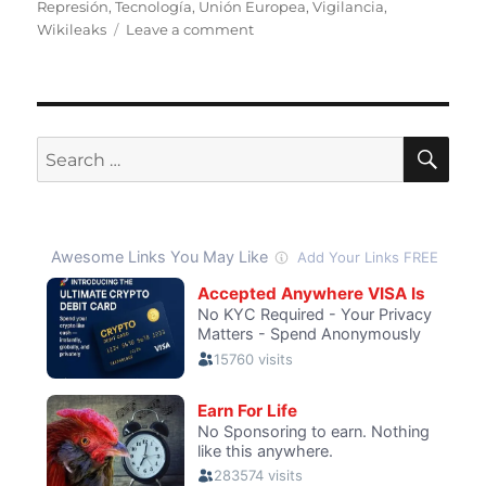
Represión
,
Tecnología
,
Unión Europea
,
Vigilancia
,
on
Wikileaks
Leave a comment
La
Unión
Europea
busca
acabar
SE
Search
con
for:
la
venta
de
tecnología
de
vigilancia
a
gobiernos
represivos