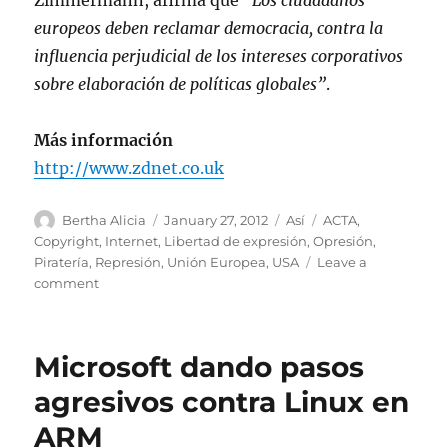
Zimmermann, afirma que
“Los ciudadanos
europeos deben reclamar democracia, contra la
influencia perjudicial de los intereses corporativos
sobre elaboración de políticas globales”
.
Más información
http://www.zdnet.co.uk
Author
Posted
Categories
Tags
Bertha Alicia
January 27, 2012
Así
ACTA
,
on
Copyright
,
Internet
,
Libertad de expresión
,
Opresión
,
Piratería
,
Represión
,
Unión Europea
,
USA
Leave a
on
comment
ACTA
ha
sido
Microsoft dando pasos
firmada
por
agresivos contra Linux en
22
ARM
países