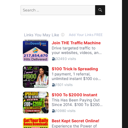
SEARCH
Search
for: