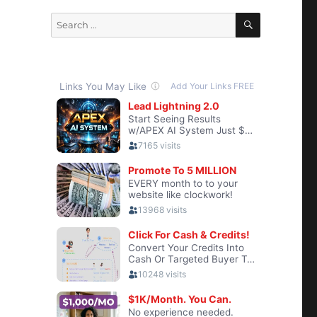
SEARCH
Search
for: