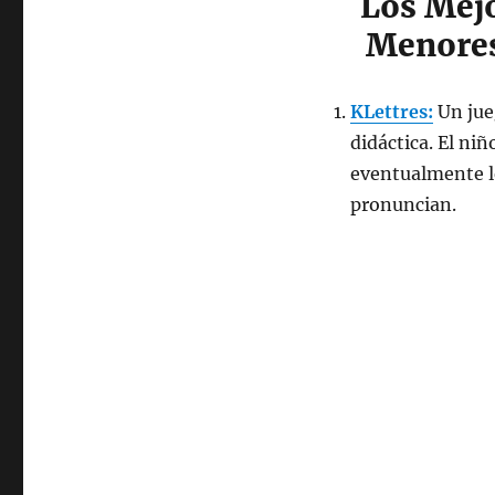
Los Mejo
Niños
Menores
KLettres:
Un jue
didáctica. El niñ
eventualmente le
pronuncian.