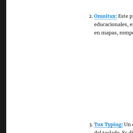
Omnitux:
Este p
educacionales, e
en mapas, romp
Tux Typing:
Un e
del teclado. Es d