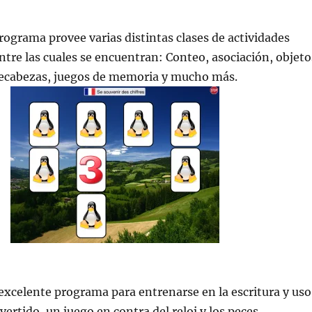
rograma provee varias distintas clases de actividades
ntre las cuales se encuentran: Conteo, asociación, objeto
ecabezas, juegos de memoria y mucho más.
xcelente programa para entrenarse en la escritura y uso
ivertido, un juego en contra del reloj y los peces.