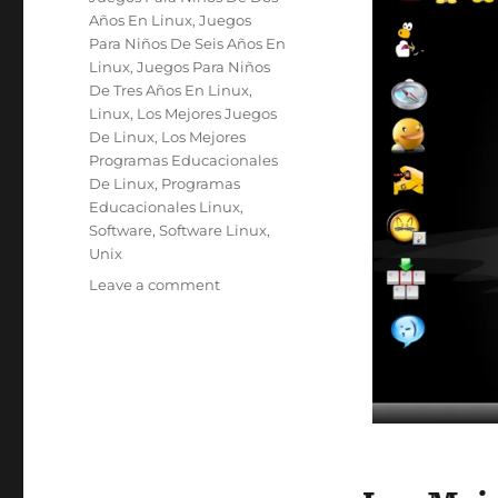
Años En Linux
,
Juegos
Para Niños De Seis Años En
Linux
,
Juegos Para Niños
De Tres Años En Linux
,
Linux
,
Los Mejores Juegos
De Linux
,
Los Mejores
Programas Educacionales
De Linux
,
Programas
Educacionales Linux
,
Software
,
Software Linux
,
Unix
on
Leave a comment
Los
Mejores
Juegos,
Aplicaciones
y
Programas
De
Linux
Para