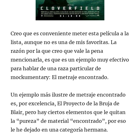
Creo que es conveniente meter esta película a la
lista, aunque no es una de mis favoritas. La
razón por la que creo que vale la pena
mencionarla, es que es un ejemplo muy efectivo
para hablar de una raza particular de
mockumentary: El metraje encontrado.
Un ejemplo más ilustre de metraje encontrado
es, por excelencia, El Proyecto de la Bruja de
Blair, pero hay ciertos elementos que le quitan
la “pureza” de material “encontrado”, por eso
le he dejado en una categoría hermana.