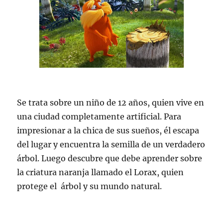
Se trata sobre un niño de 12 años, quien vive en
una ciudad completamente artificial. Para
impresionar a la chica de sus sueños, él escapa
del lugar y encuentra la semilla de un verdadero
árbol. Luego descubre que debe aprender sobre
la criatura naranja llamado el Lorax, quien
protege el árbol y su mundo natural.