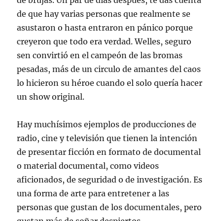
de que hay varias personas que realmente se
asustaron o hasta entraron en pánico porque
creyeron que todo era verdad. Welles, seguro
sen convirtió en el campeón de las bromas
pesadas, más de un circulo de amantes del caos
lo hicieron su héroe cuando el solo quería hacer
un show original.
Hay muchísimos ejemplos de producciones de
radio, cine y televisión que tienen la intención
de presentar ficción en formato de documental
o material documental, como videos
aficionados, de seguridad o de investigación. Es
una forma de arte para entretener a las
personas que gustan de los documentales, pero
gustan más de soñar despiertos.