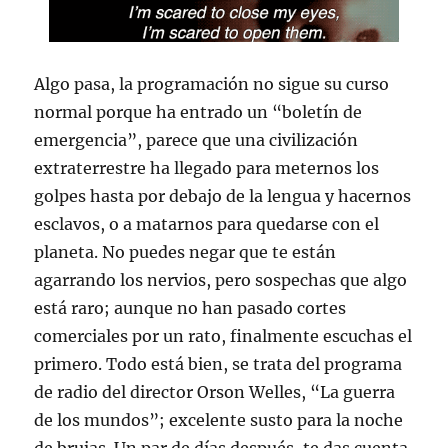
Algo pasa, la programación no sigue su curso
normal porque ha entrado un “boletín de
emergencia”, parece que una civilización
extraterrestre ha llegado para meternos los
golpes hasta por debajo de la lengua y hacernos
esclavos, o a matarnos para quedarse con el
planeta. No puedes negar que te están
agarrando los nervios, pero sospechas que algo
está raro; aunque no han pasado cortes
comerciales por un rato, finalmente escuchas el
primero. Todo está bien, se trata del programa
de radio del director Orson Welles, “La guerra
de los mundos”; excelente susto para la noche
de brujas. Un par de días después, te das cuenta