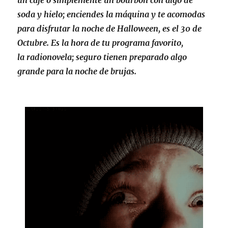
soda y hielo; enciendes la máquina y te acomodas
para disfrutar la noche de Halloween, es el 30 de
Octubre. Es la hora de tu programa favorito,
la radionovela; seguro tienen preparado algo
grande para la noche de brujas.