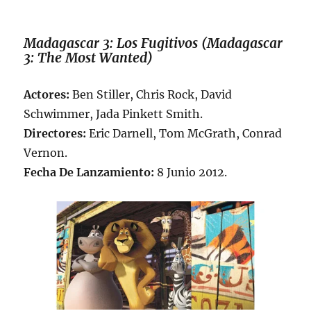
Madagascar 3: Los Fugitivos (Madagascar
3: The Most Wanted)
Actores:
Ben Stiller, Chris Rock, David
Schwimmer, Jada Pinkett Smith.
Directores:
Eric Darnell, Tom McGrath, Conrad
Vernon.
Fecha De Lanzamiento:
8 Junio 2012.