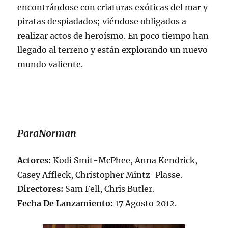
encontrándose con criaturas exóticas del mar y
piratas despiadados; viéndose obligados a
realizar actos de heroísmo. En poco tiempo han
llegado al terreno y están explorando un nuevo
mundo valiente.
ParaNorman
Actores:
Kodi Smit-McPhee, Anna Kendrick,
Casey Affleck, Christopher Mintz-Plasse.
Directores:
Sam Fell, Chris Butler.
Fecha De Lanzamiento:
17 Agosto 2012.