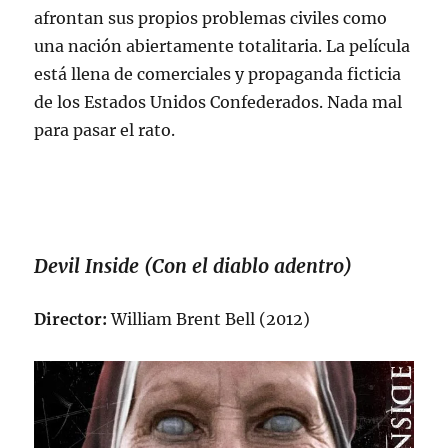
afrontan sus propios problemas civiles como
una nación abiertamente totalitaria. La película
está llena de comerciales y propaganda ficticia
de los Estados Unidos Confederados. Nada mal
para pasar el rato.
Devil Inside (Con el diablo adentro)
Director:
William Brent Bell (2012)