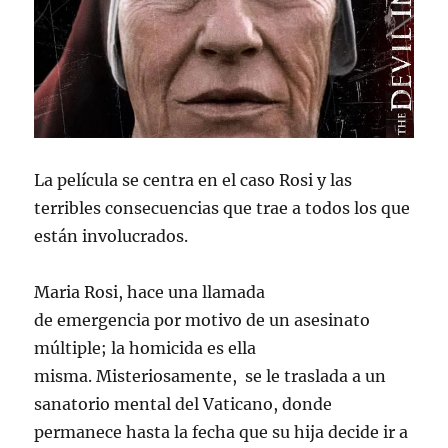
La película se centra en el caso Rosi y las
terribles consecuencias que trae a todos los que
están involucrados.
Maria Rosi, hace una llamada
de emergencia por motivo de un asesinato
múltiple; la homicida es ella
misma. Misteriosamente, se le traslada a un
sanatorio mental del Vaticano, donde
permanece hasta la fecha que su hija decide ir a