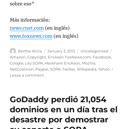
sobre eso”
Más información:
news.cnet.com
(en inglés)
www.foxnews.com
(en inglés)
Author
Posted
Categories
Tags
Bertha Alicia
January 3, 2012
Uncategorized
on
Amazon
,
Copyright
,
Erickson FoxNews.com
,
Facebook
,
Google
,
Ley SOPA
,
Markham Erickson
,
Mozilla
,
NetCoalition
,
Paypal
,
SOPA
,
Twitter
,
Wikipedia
,
Yahoo
on
Leave a comment
¿Apagarán
Google,
Twitter,
GoDaddy perdió 21,054
Amazon
y
dominios en un día tras el
Facebook
desastre por demostrar
sus
sitios