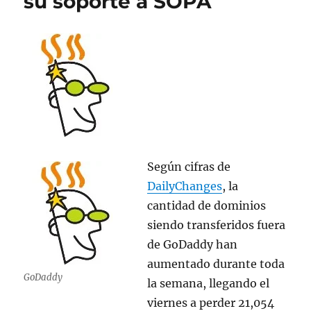
su soporte a SOPA
en
internet?
Según cifras de
DailyChanges
, la
cantidad de dominios
siendo transferidos fuera
de GoDaddy han
aumentado durante toda
GoDaddy
la semana, llegando el
viernes a perder 21,054