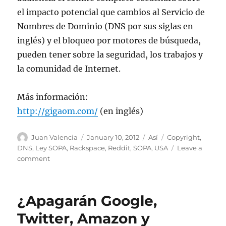
el impacto potencial que cambios al Servicio de
Nombres de Dominio (DNS por sus siglas en
inglés) y el bloqueo por motores de búsqueda,
pueden tener sobre la seguridad, los trabajos y
la comunidad de Internet.
Más información:
http://gigaom.com/
(en inglés)
Author
Posted
Categories
Tags
Juan Valencia
January 10, 2012
Así
Copyright
,
on
DNS
,
Ley SOPA
,
Rackspace
,
Reddit
,
SOPA
,
USA
Leave a
on
comment
Representantes
de
la
¿Apagarán Google,
industria
tecnológica
Twitter, Amazon y
hablarán