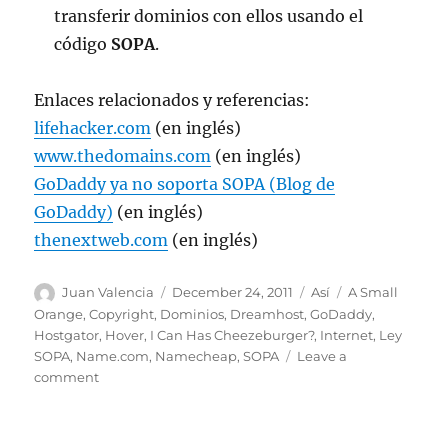
transferir dominios con ellos usando el
código
SOPA
.
Enlaces relacionados y referencias:
lifehacker.com
(en inglés)
www.thedomains.com
(en inglés)
GoDaddy ya no soporta SOPA (Blog de
GoDaddy)
(en inglés)
thenextweb.com
(en inglés)
Author
Posted
Categories
Tags
Juan Valencia
December 24, 2011
Así
A Small
on
Orange
,
Copyright
,
Dominios
,
Dreamhost
,
GoDaddy
,
Hostgator
,
Hover
,
I Can Has Cheezeburger?
,
Internet
,
Ley
SOPA
,
Name.com
,
Namecheap
,
SOPA
Leave a
on
comment
GoDaddy
perdió
21,054