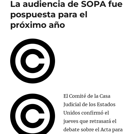
La audiencia de SOPA fue
dominios
en
pospuesta para el
un
próximo año
día
tras
el
desastre
por
demostrar
su
soporte
a
SOPA
El Comité de la Casa
Judicial de los Estados
Unidos confirmó el
jueves que retrasará el
debate sobre el Acta para