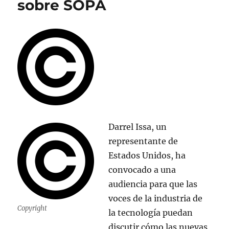
sobre SOPA
y
reportar
a
suscriptores
que
piratean
Darrel Issa, un
representante de
Estados Unidos, ha
convocado a una
audiencia para que las
voces de la industria de
Copyright
la tecnología puedan
discutir cómo las nuevas