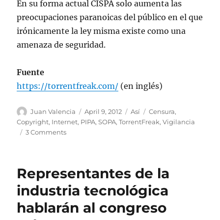
En su forma actual CISPA solo aumenta las
preocupaciones paranoicas del público en el que
irónicamente la ley misma existe como una
amenaza de seguridad.
Fuente
https://torrentfreak.com/
(en inglés)
Author
Posted
Categories
Tags
Juan Valencia
April 9, 2012
Así
Censura
,
on
Copyright
,
Internet
,
PIPA
,
SOPA
,
TorrentFreak
,
Vigilancia
on
3 Comments
Ley
CISPA
le
Representantes de la
permite
a
industria tecnológica
los
hablarán al congreso
ISPs
espiar