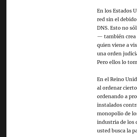
En los Estados U
red sin el debid
DNS. Esto no sólo
— también crea u
quien viene a v
una orden judici
Pero ellos lo to
En el Reino Unid
al ordenar ciert
ordenando a prov
instalados contra
monopolio de los
industria de los 
usted busca la pa