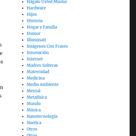
Hágalo Usted Mismo
Hardware
Hijos
Historia
Hogar y Familia
Humor
Illuminati
n
Imágenes Con Frases
e
Innovación
Internet
os
Madres Solteras
Maternidad
Medicina
Medio Ambiente
án
Mental
s
Metafísica
Mundo
Música
Nanotecnología
Noetica
Otros
Otros