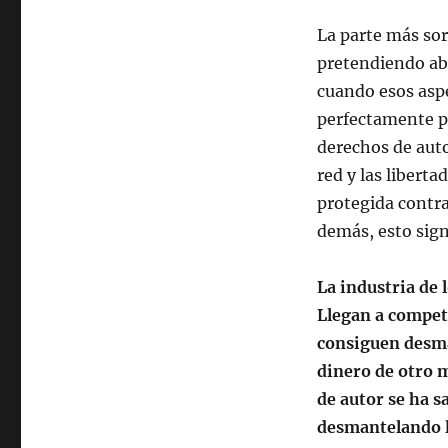
La parte más sor
pretendiendo aba
cuando esos aspe
perfectamente po
derechos de aut
red y las liberta
protegida contra
demás, esto sign
La industria de 
Llegan a competi
consiguen desman
dinero de otro m
de autor se ha s
desmantelando la