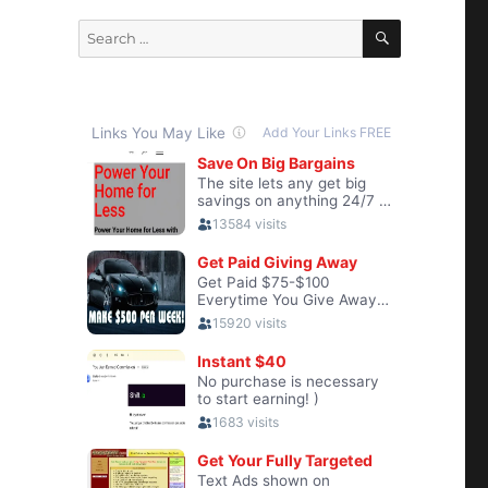
SEARCH
Search
for:
a