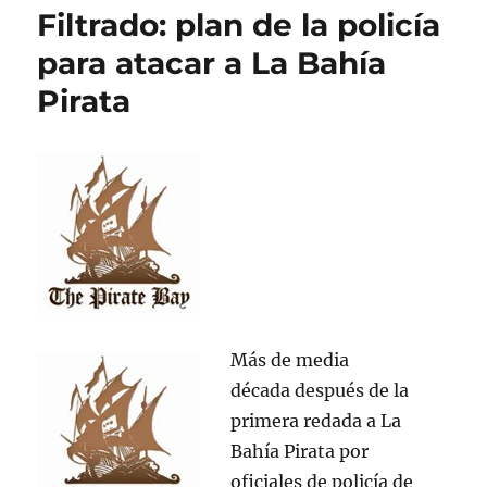
La
Filtrado: plan de la policía
Bahía
Pirata
para atacar a La Bahía
pide
Pirata
perdón
Más de media
década después de la
primera redada a La
Bahía Pirata por
oficiales de policía de