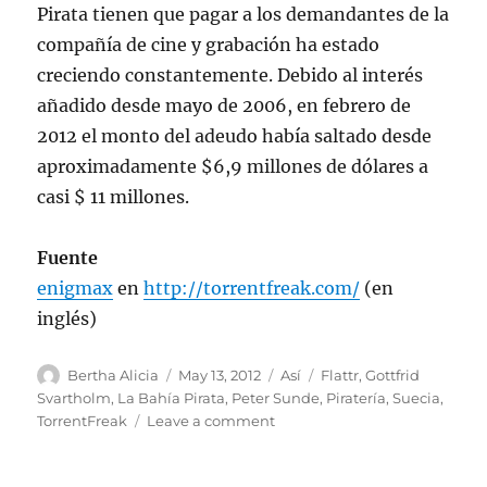
Pirata tienen que pagar a los demandantes de la
compañía de cine y grabación ha estado
creciendo constantemente. Debido al interés
añadido desde mayo de 2006, en febrero de
2012 el monto del adeudo había saltado desde
aproximadamente $6,9 millones de dólares a
casi $ 11 millones.
Fuente
enigmax
en
http://torrentfreak.com/
(en
inglés)
Author
Posted
Categories
Tags
Bertha Alicia
May 13, 2012
Así
Flattr
,
Gottfrid
on
Svartholm
,
La Bahía Pirata
,
Peter Sunde
,
Piratería
,
Suecia
,
on
TorrentFreak
Leave a comment
Fundador
de