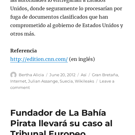
las autoridades lo entregarían a Estados
Unidos, donde seguramente lo procesarían por
fuga de documentos clasificados que han
comprometido al gobierno de Estados Unidos y
otros más.
Referencia
http://edition.cnn.com/
(en inglés)
Author
Posted
Categories
Tags
Bertha Alicia
June 20, 2012
Así
Gran Bretaña
,
on
Internet
,
Julian Assange
,
Suecia
,
Wikileaks
Leave a
on
comment
Julian
Assange
solicitó
Fundador de La Bahía
asilo
político
Pirata llevará su caso al
en
Tribunal Europeo
la