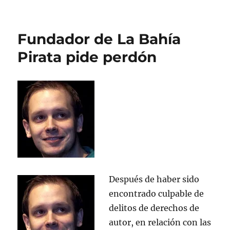
Fundador
de
La
Fundador de La Bahía
Bahía
Pirata
Pirata pide perdón
llevará
su
caso
al
Tribunal
Europeo
Después de haber sido
encontrado culpable de
delitos de derechos de
autor, en relación con las