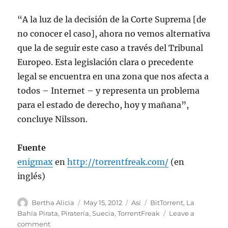
“A la luz de la decisión de la Corte Suprema [de
no conocer el caso], ahora no vemos alternativa
que la de seguir este caso a través del Tribunal
Europeo. Esta legislación clara o precedente
legal se encuentra en una zona que nos afecta a
todos – Internet – y representa un problema
para el estado de derecho, hoy y mañana”,
concluye Nilsson.
Fuente
enigmax
en
http://torrentfreak.com/
(en
inglés)
Author
Posted
Categories
Tags
Bertha Alicia
May 15, 2012
Así
BitTorrent
,
La
on
Bahía Pirata
,
Piratería
,
Suecia
,
TorrentFreak
Leave a
on
comment