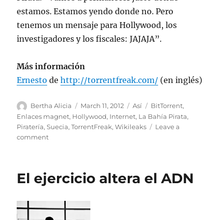
estamos. Estamos yendo donde no. Pero
tenemos un mensaje para Hollywood, los
investigadores y los fiscales: JAJAJA”.
Más información
Ernesto
de
http://torrentfreak.com/
(en inglés)
Author
Posted
Categories
Tags
Bertha Alicia
March 11, 2012
Así
BitTorrent
,
on
Enlaces magnet
,
Hollywood
,
Internet
,
La Bahía Pirata
,
Piratería
,
Suecia
,
TorrentFreak
,
Wikileaks
Leave a
on
comment
Filtrado:
plan
de
El ejercicio altera el ADN
la
policía
para
atacar
a