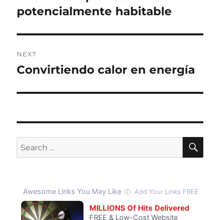
post:
potencialmente habitable
NEXT
Convirtiendo calor en energía
Next
post:
SE
Search
for: