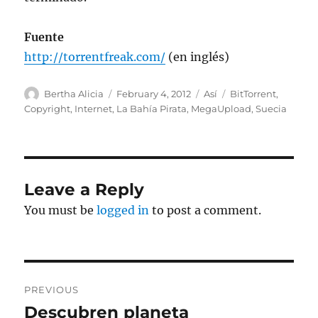
Fuente
http://torrentfreak.com/
(en inglés)
Author
Posted
Categories
Tags
Bertha Alicia
February 4, 2012
Así
BitTorrent
,
on
Copyright
,
Internet
,
La Bahía Pirata
,
MegaUpload
,
Suecia
Leave a Reply
You must be
logged in
to post a comment.
Post
PREVIOUS
navigation
Descubren planeta
Previous