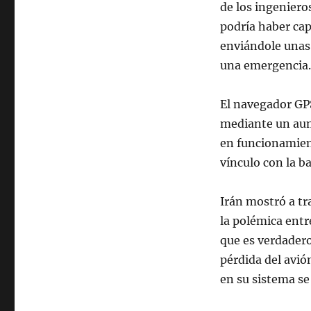
El
de los ingeniero
Dron
podría haber cap
de
enviándole unas 
EE.
UU.
una emergencia.
pudo
haber
El navegador GPS
sido
hackeado
mediante un aume
y
en funcionamien
no
vínculo con la ba
abatido
por
Irán
Irán mostró a tra
la polémica entr
que es verdadero
pérdida del avió
en su sistema se