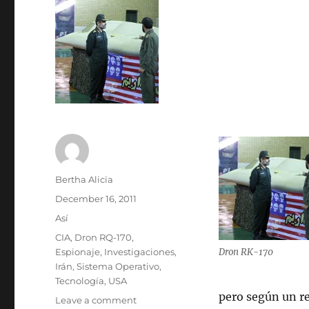
Author
Bertha Alicia
Posted
December 16, 2011
on
Categories
Así
Tags
CIA
,
Dron RQ-170
,
Espionaje
,
Investigaciones
,
Dron RK-170
Irán
,
Sistema Operativo
,
Tecnología
,
USA
pero según un re
on
Leave a comment