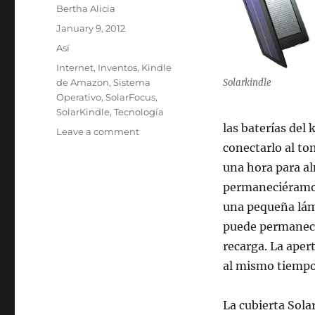
Author
Bertha Alicia
Posted
January 9, 2012
on
Categories
Así
Tags
Internet
,
Inventos
,
Kindle
de Amazon
,
Sistema
Solarkindle
Operativo
,
SolarFocus
,
SolarKindle
,
Tecnología
las baterías del
on
Leave a comment
Funda
conectarlo al to
solar
una hora para al
para
permaneciéramos
kindle
una pequeña lámp
puede permanece
recarga. La apert
al mismo tiempo
La cubierta Sol