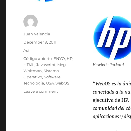
Author
Juan Valencia
Posted
December 9, 2011
on
Categories
Así
Tags
Código abierto
,
ENYO
,
HP
,
HTML
,
Javascript
,
Meg
Hewlett-Packard
Whitman
,
Sistema
Operativo
,
Software
,
Tecnología
,
USA
,
webOS
“
WebOS es la únic
on
Leave a comment
conectada a la nu
HP
ejecutiva de HP.
volverá
comunidad del có
a
WebOS
aplicaciones y dis
un
sistema