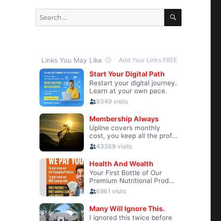
SEARCH
Search
for:
e