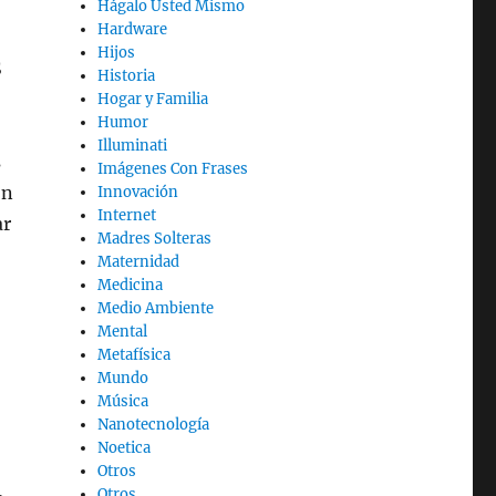
Hágalo Usted Mismo
Hardware
Hijos
S
Historia
Hogar y Familia
Humor
Illuminati
s
Imágenes Con Frases
ón
Innovación
Internet
ar
Madres Solteras
Maternidad
Medicina
Medio Ambiente
Mental
Metafísica
Mundo
Música
Nanotecnología
Noetica
Otros
Otros