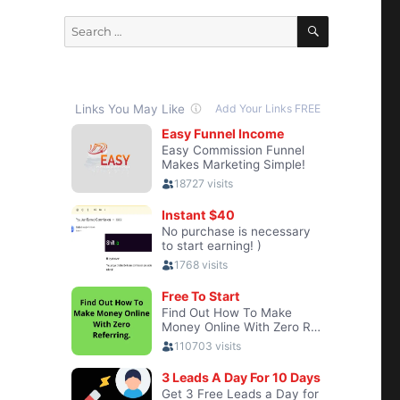
SEARCH
Search
for: