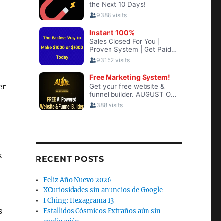
er
o
k
RECENT POSTS
Feliz Año Nuevo 2026
XCuriosidades sin anuncios de Google
I Ching: Hexagrama 13
s
Estallidos Cósmicos Extraños aún sin