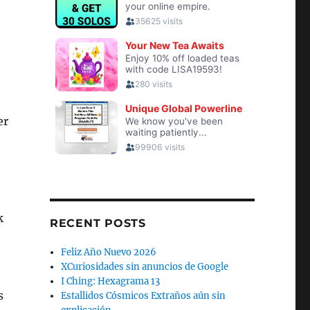
er
o
k
RECENT POSTS
Feliz Año Nuevo 2026
XCuriosidades sin anuncios de Google
I Ching: Hexagrama 13
s
Estallidos Cósmicos Extraños aún sin