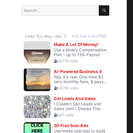
SEARCH
Search
for: