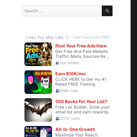
SEARCH
Search
for: