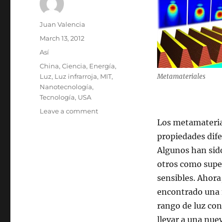
Author
Juan Valencia
Posted
March 13, 2012
on
Categories
Así
Tags
China
,
Ciencia
,
Energía
,
Luz
,
Luz infrarroja
,
MIT
,
Metamateriales
Nanotecnología
,
Tecnología
,
USA
on
Leave a comment
Atrapando
Los metamaterial
luz,
propiedades dife
mucha
Algunos han sido
luz
otros como supe
sensibles. Ahora
encontrado una 
rango de luz con
llevar a una nue