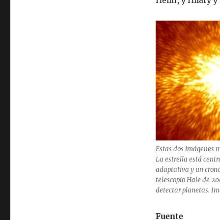
Helin, y Hilary y
Estas dos imágenes mu
La estrella está cent
adaptativa y un cronó
telescopio Hale de 20
detectar planetas. I
Fuente