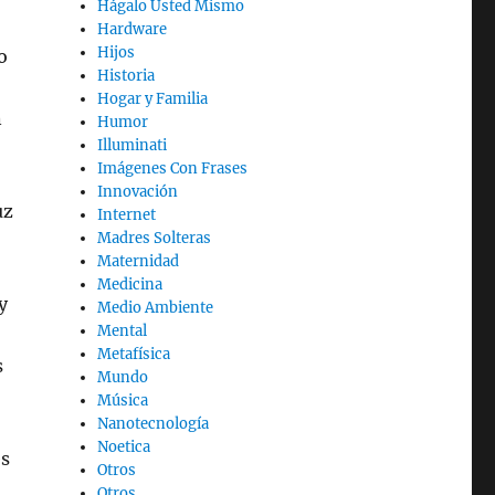
Hágalo Usted Mismo
Hardware
Hijos
o
Historia
Hogar y Familia
n
Humor
Illuminati
Imágenes Con Frases
Innovación
uz
Internet
Madres Solteras
Maternidad
Medicina
y
Medio Ambiente
Mental
Metafísica
s
Mundo
Música
Nanotecnología
Noetica
es
Otros
Otros