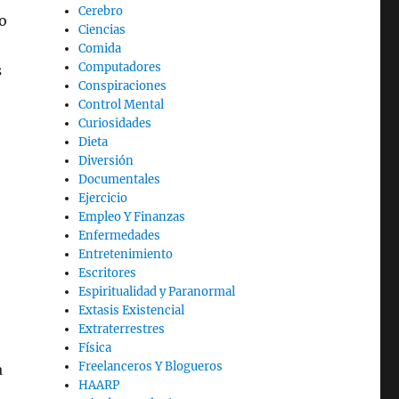
Cerebro
o
Ciencias
Comida
Computadores
s
Conspiraciones
Control Mental
Curiosidades
Dieta
Diversión
Documentales
Ejercicio
Empleo Y Finanzas
Enfermedades
Entretenimiento
Escritores
Espiritualidad y Paranormal
Extasis Existencial
Extraterrestres
Física
Freelanceros Y Blogueros
a
HAARP