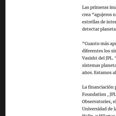
para
encontrar
Las primeras im
nuevos
crea “agujeros 
mundos
estrellas de int
detectar planeta
“Cuanto más apr
diferentes los s
Vasisht del JPL.
sistemas planet
años. Estamos a
La financiación 
Foundation , JPL
Observatories, e
Universidad de 