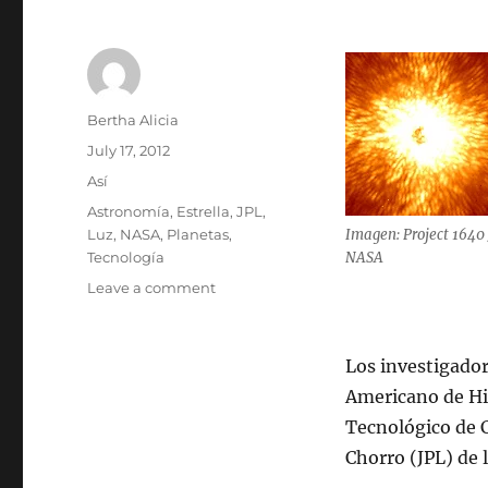
Author
Bertha Alicia
Posted
July 17, 2012
on
Categories
Así
Tags
Astronomía
,
Estrella
,
JPL
,
Luz
,
NASA
,
Planetas
,
Imagen: Project 1640 
Tecnología
NASA
on
Leave a comment
Nuevo
instrumento
tamiza
Los investigador
la
Americano de His
luz
de
Tecnológico de C
las
Chorro (JPL) de
estrellas