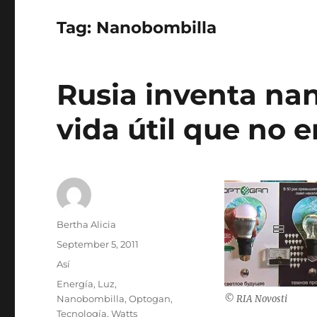
Tag:
Nanobombilla
Rusia inventa na
vida útil que no 
Author
Bertha Alicia
Posted
September 5, 2011
on
Categories
Así
Tags
Energía
,
Luz
,
Nanobombilla
,
Optogan
,
© RIA Novosti
Tecnología
,
Watts