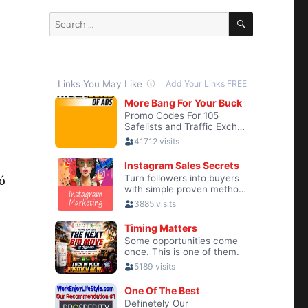
SEARCH
Search
for:
ó