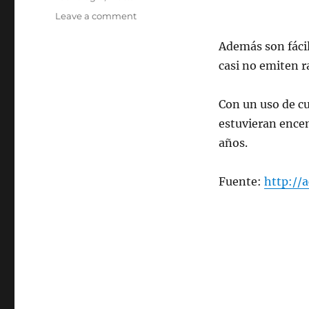
on
Leave a comment
Rusia
inventa
Además son fácil
nanobombilla
casi no emiten r
de
larga
vida
Con un uso de cu
útil
estuvieran ence
que
años.
no
emite
radiación
Fuente:
http://a