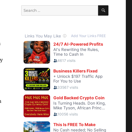
SEARCH
Search
for:
a
 y
n