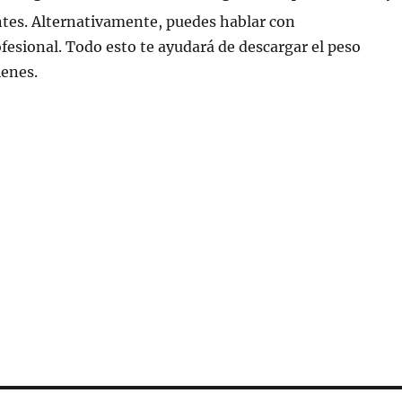
ntes. Alternativamente, puedes hablar con
fesional. Todo esto te ayudará de descargar el peso
ienes.
esion si pastillas
on naturalmente
presion sin medicamentos
presion