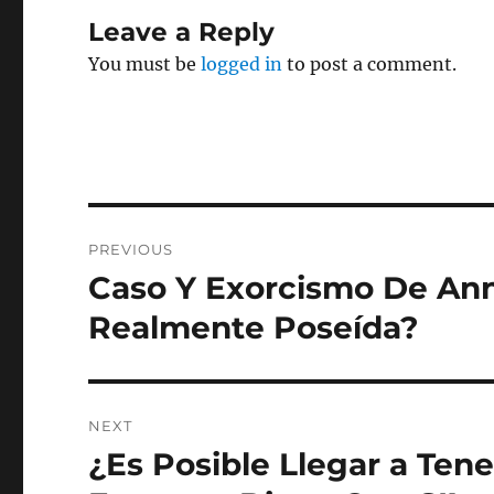
Leave a Reply
You must be
logged in
to post a comment.
Post
PREVIOUS
navigation
Caso Y Exorcismo De Ann
Previous
post:
Realmente Poseída?
NEXT
¿Es Posible Llegar a Ten
Next
post: