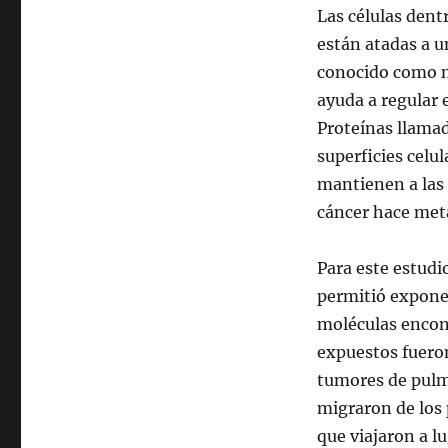
Las células den
están atadas a u
conocido como m
ayuda a regular 
Proteínas llamad
superficies celu
mantienen a las 
cáncer hace metá
Para este estudi
permitió exponer
moléculas encont
expuestos fuero
tumores de pulm
migraron de los 
que viajaron a l