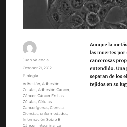
Aunque la metást
las muertes por 
Author
Juan Valencia
cancerosas propa
Posted
October 21, 2012
entendido. Una p
on
Categories
Biologia
separan de los 
Tags
Adhesión
,
Adhesión -
tejidos en su lu
Celulas
,
Adhesión Cancer
,
Cáncer
,
Cáncer En Las
Células
,
Células
Cancerígenas
,
Ciencia
,
Ciencias
,
enfermedades
,
Información Sobre El
Cáncer
,
Integrina
,
La