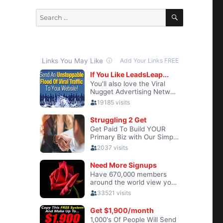
SEARCH
Search
for: