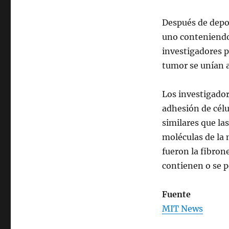
Después de depos
uno conteniendo 
investigadores p
tumor se unían a
Los investigador
adhesión de cél
similares que la
moléculas de la 
fueron la fibron
contienen o se p
Fuente
MIT News