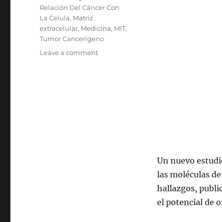
Relación Del Cáncer Con
La Celula
,
Matriz
extracelular
,
Medicina
,
MIT
,
Tumor Cancerígeno
on
Leave a comment
Cómo
Escapan
Las
Células
Cancerosas
De
Los
Tumores
Un nuevo estudio
las moléculas de
hallazgos, publ
el potencial de o