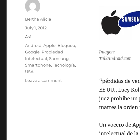
Author
Bertha Alicia
Posted
July 1, 2012
on
Categories
Así
Tags
Android
,
Apple
,
Bloqueo
,
Google
,
Propiedad
Imagen:
Intelectual
,
Samsung
,
TalkAndroid.com
Smartphone
,
Tecnología
,
USA
on
Leave a comment
“pérdidas de ven
Se
EE.UU., Lucy Koh
prohibe
juez prohibe un 
la
venta
martes la orden f
del
Samsung
Un vocero de Ap
Galaxy
Nexus
intelectual de l
en