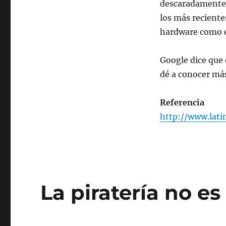
descaradamente, 
los
los más reciente
Estados
Unidos
hardware como e
Google dice que 
dé a conocer más
Referencia
http://www.lat
La piratería no es