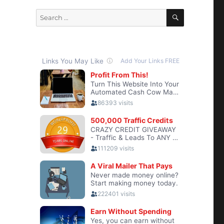
SEARCH
Search
for: