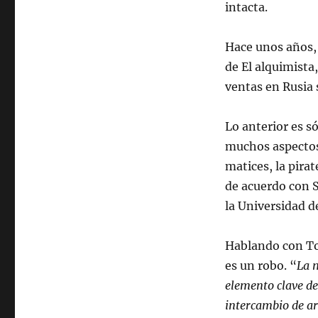
piratería
intacta.
no
es
Hace unos años, 
un
robo
de El alquimista
ventas en Rusia 
Lo anterior es 
muchos aspectos 
matices, la pira
de acuerdo con S
la Universidad d
Hablando con Tor
es un robo. “
La m
elemento clave del
intercambio de ar