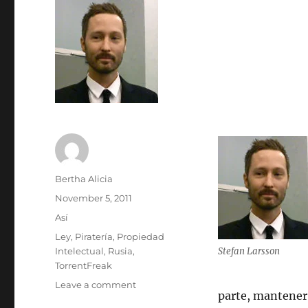
Author
Bertha Alicia
Posted
November 5, 2011
on
Categories
Así
Tags
Ley
,
Piratería
,
Propiedad
Intelectual
,
Rusia
,
Stefan Larsson
TorrentFreak
on
Leave a comment
parte, mantener 
La