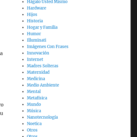
Hágalo Usted Mismo
Hardware
Hijos
Historia
Hogar y Familia
Humor
Illuminati
Imágenes Con Frases
va
Innovación
Internet
Madres Solteras
Maternidad
Medicina
Medio Ambiente
Mental
Metafísica
ro
Mundo
Música
su
Nanotecnología
Noetica
Otros
Otros