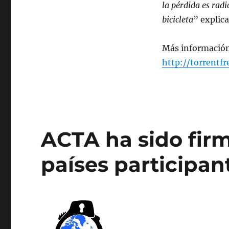
la pérdida es rad
bicicleta
” explic
Más informació
http://torrentf
ACTA ha sido firm
países participan