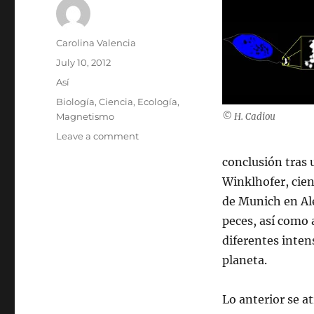
Author
Carolina Valencia
Posted
July 10, 2012
on
Categories
Así
Tags
Biología
,
Ciencia
,
Ecología
,
Magnetismo
© H. Cadiou
on
Leave a comment
Células
conclusión tras 
magnéticas
orientan
Winklhofer, cien
a
de Munich en Ale
los
peces, así como 
peces
diferentes inten
planeta.
Lo anterior se a