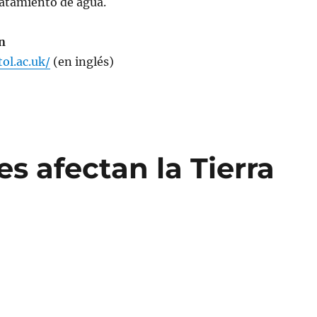
ratamiento de agua.
n
ol.ac.uk/
(en inglés)
s afectan la Tierra