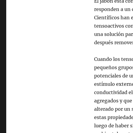
el
El jabón está co
primer
responden a un 
jabón
Científicos han
magnético
tensoactivos com
una solución par
después remover
Cuando los tens
pequeños grupos 
potenciales de 
estímulo extern
conductividad el
agregados y que
alterado por un
estas propiedade
luego de haber s