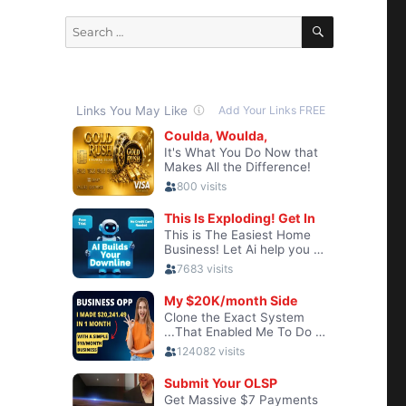
SEARCH
Search
for: