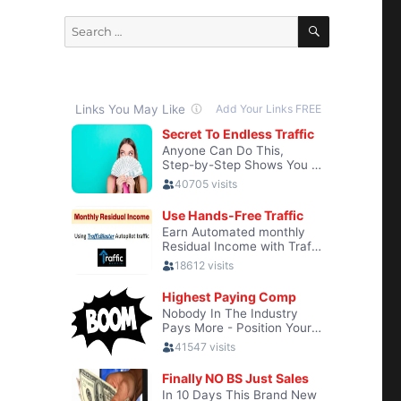
SEARCH
Search
for: