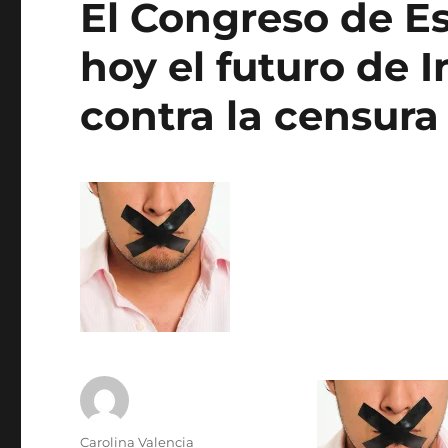
El Congreso de E
hoy el futuro de 
contra la censura
Author
Carolina Valencia