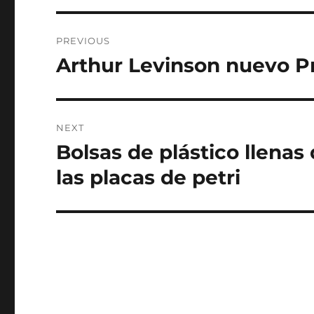
Post
PREVIOUS
navigation
Arthur Levinson nuevo P
Previous
post:
NEXT
Bolsas de plástico llena
Next
post:
las placas de petri