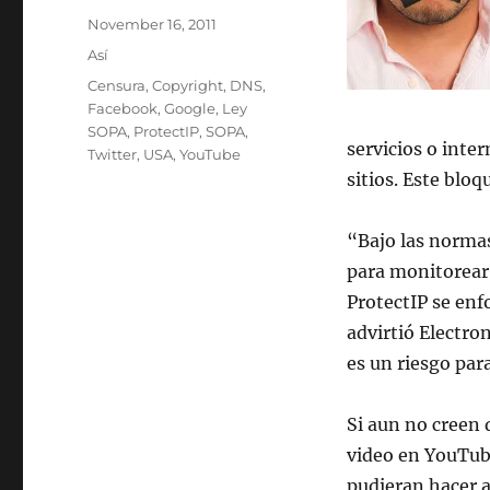
Posted
November 16, 2011
on
Categories
Así
Tags
Censura
,
Copyright
,
DNS
,
Facebook
,
Google
,
Ley
SOPA
,
ProtectIP
,
SOPA
,
servicios o int
Twitter
,
USA
,
YouTube
sitios. Este bloq
“Bajo las normas
para monitorear 
ProtectIP se enfo
advirtió Electro
es un riesgo para
Si aun no creen q
video en YouTub
pudieran hacer a