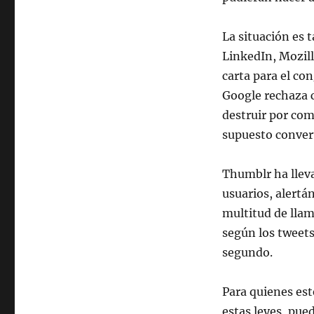
La situación es
LinkedIn, Mozill
carta para el co
Google rechaza 
destruir por comp
supuesto convert
Thumblr ha lleva
usuarios, alertá
multitud de llam
según los tweets
segundo.
Para quienes es
estas leyes, pue