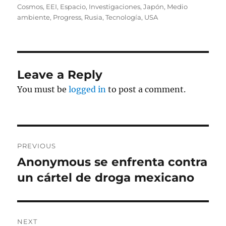
on
Cosmos
,
EEI
,
Espacio
,
Investigaciones
,
Japón
,
Medio
ambiente
,
Progress
,
Rusia
,
Tecnología
,
USA
Leave a Reply
You must be
logged in
to post a comment.
Post
PREVIOUS
navigation
Anonymous se enfrenta contra
Previous
post:
un cártel de droga mexicano
NEXT