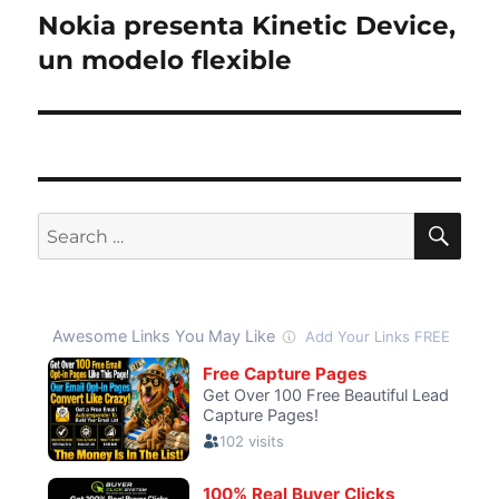
Nokia presenta Kinetic Device,
Next
post:
un modelo flexible
SE
Search
for: