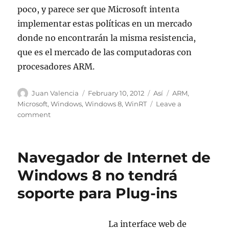
poco, y parece ser que Microsoft intenta
implementar estas políticas en un mercado
donde no encontrarán la misma resistencia,
que es el mercado de las computadoras con
procesadores ARM.
Author
Posted
Categories
Tags
Juan Valencia
February 10, 2012
Así
ARM
,
on
Microsoft
,
Windows
,
Windows 8
,
WinRT
Leave a
on
comment
Windows
8
para
Navegador de Internet de
ARM
no
Windows 8 no tendrá
permitirá
soporte para Plug-ins
instalar
programas
no
aprobados
La interface web de