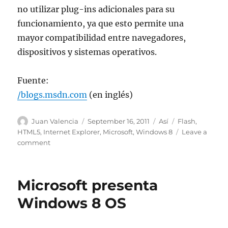
no utilizar plug-ins adicionales para su
funcionamiento, ya que esto permite una
mayor compatibilidad entre navegadores,
dispositivos y sistemas operativos.
Fuente:
/blogs.msdn.com
(en inglés)
Author
Posted
Categories
Tags
Juan Valencia
September 16, 2011
Así
Flash
,
on
HTML5
,
Internet Explorer
,
Microsoft
,
Windows 8
Leave a
on
comment
Navegador
de
Internet
Microsoft presenta
de
Windows
Windows 8 OS
8
no
tendrá