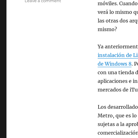
on
Leave a comment
móviles. Cuando
Windows
verá lo mismo q
8
para
las otras dos ar
ARM
mismo?
no
permitirá
instalar
Ya anteriorment
programas
instalación de 
no
de Windows 8
. 
aprobados
con una tienda d
aplicaciones e in
mercados de iTu
Los desarrollad
Metro, que es lo
sujetas a la apr
comercialización