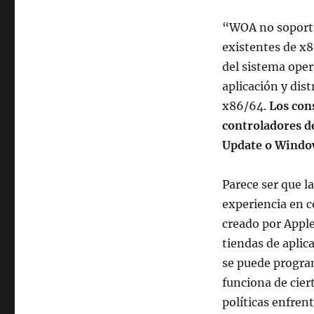
“WOA no soporta 
existentes de x8
del sistema oper
aplicación y di
x86/64.
Los con
controladores de
Update o Windo
Parece ser que la
experiencia en c
creado por Apple
tiendas de aplic
se puede program
funciona de cier
políticas enfren