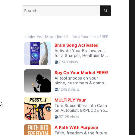
SEARCH
Search
for:
rá