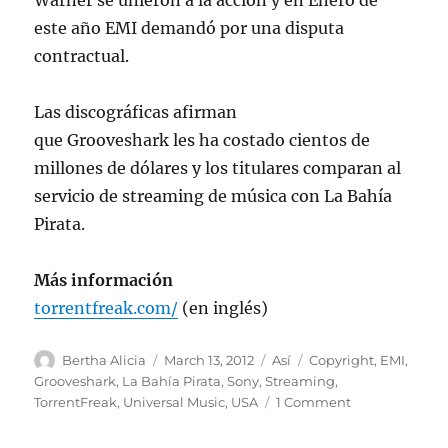
Warner se unieron a la acción y en Enero de
este año EMI demandó por una disputa
contractual.
Las discográficas afirman
que Grooveshark les ha costado cientos de
millones de dólares y los titulares comparan al
servicio de streaming de música con La Bahía
Pirata.
Más información
torrentfreak.com/
(en inglés)
Author
Posted
Categories
Tags
Bertha Alicia
March 13, 2012
Así
Copyright
,
EMI
,
on
Grooveshark
,
La Bahía Pirata
,
Sony
,
Streaming
,
on
TorrentFreak
,
Universal Music
,
USA
1 Comment
Grooveshark M
por