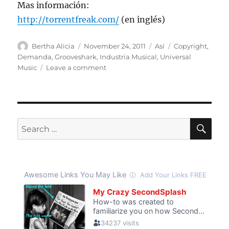
Mas información:
http://torrentfreak.com/
(en inglés)
Author
Posted
Categories
Tags
Bertha Alicia
November 24, 2011
Así
Copyright
,
on
Demanda
,
Grooveshark
,
Industria Musical
,
Universal
on
Music
Leave a comment
Universal
Music
demanda
a
Grooveshark
SE
Search
de
for:
infringir
copyright