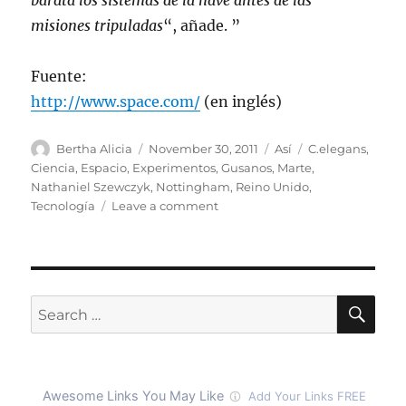
barata los sistemas de la nave antes de las
misiones tripuladas
“, añade. ”
Fuente:
http://www.space.com/
(en inglés)
Author
Posted
Categories
Tags
Bertha Alicia
November 30, 2011
Así
C.elegans
,
on
Ciencia
,
Espacio
,
Experimentos
,
Gusanos
,
Marte
,
Nathaniel Szewczyk
,
Nottingham
,
Reino Unido
,
on
Tecnología
Leave a comment
Prueban
con
gusanos
sistemas
de
SE
Search
naves
for:
para
lanzamientos
a
Marte