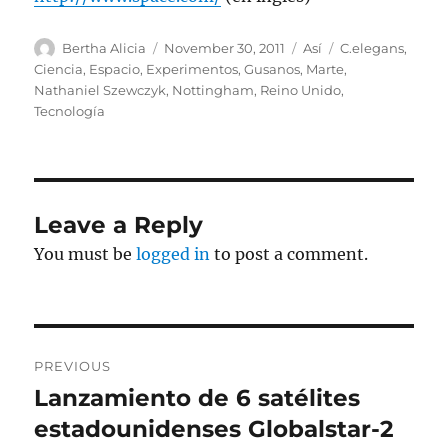
Author
Posted
Categories
Tags
Bertha Alicia
November 30, 2011
Así
C.elegans
,
on
Ciencia
,
Espacio
,
Experimentos
,
Gusanos
,
Marte
,
Nathaniel Szewczyk
,
Nottingham
,
Reino Unido
,
Tecnología
Leave a Reply
You must be
logged in
to post a comment.
Post
PREVIOUS
navigation
Lanzamiento de 6 satélites
Previous
post:
estadounidenses Globalstar-2