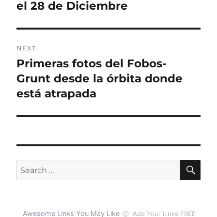
el 28 de Diciembre
NEXT
Primeras fotos del Fobos-
Next
post:
Grunt desde la órbita donde
está atrapada
SE
Search
for: