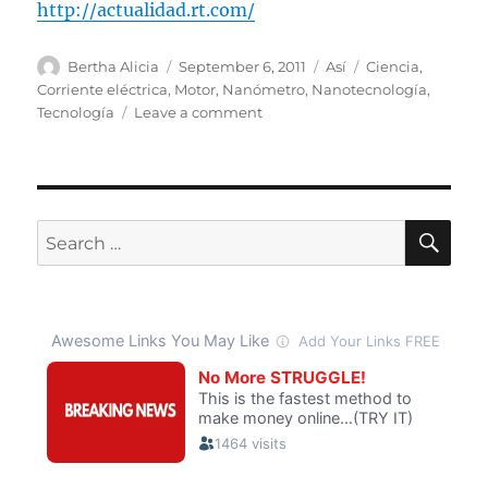
http://actualidad.rt.com/
Author
Posted
Categories
Tags
Bertha Alicia
September 6, 2011
Así
Ciencia
,
on
Corriente eléctrica
,
Motor
,
Nanómetro
,
Nanotecnología
,
on
Tecnología
Leave a comment
Científicos
crean
nanomotor
del
tamaño
SE
Search
de
for:
una
molécula