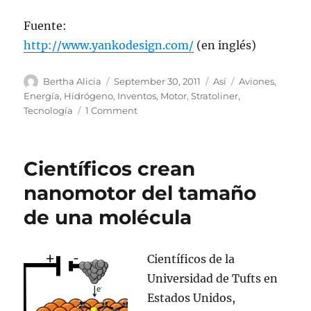
Fuente:
http://www.yankodesign.com/
(en inglés)
Author
Posted
Categories
Tags
Bertha Alicia
September 30, 2011
Así
Aviones
,
on
Energía
,
Hidrógeno
,
Inventos
,
Motor
,
Stratoliner
,
on
Tecnología
1 Comment
Avión
futurista
inspirado
Científicos crean
en
el
nanomotor del tamaño
ave
de una molécula
“aguja
colipinta”
Científicos de la
Universidad de Tufts en
Estados Unidos,