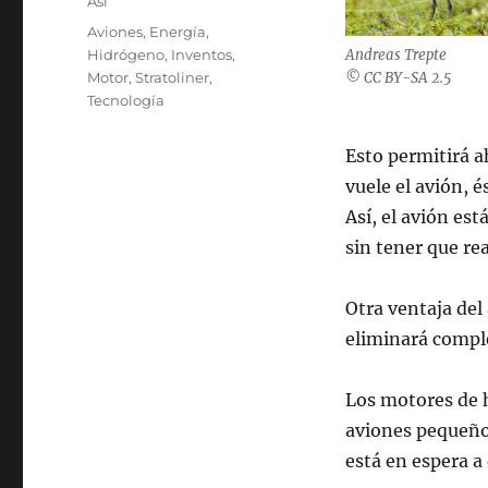
Categories
Así
Tags
Aviones
,
Energía
,
Hidrógeno
,
Inventos
,
Andreas Trepte
Motor
,
Stratoliner
,
© CC BY-SA 2.5
Tecnología
Esto permitirá a
vuele el avión, 
Así, el avión es
sin tener que re
Otra ventaja del
eliminará compl
Los motores de 
aviones pequeños
está en espera a