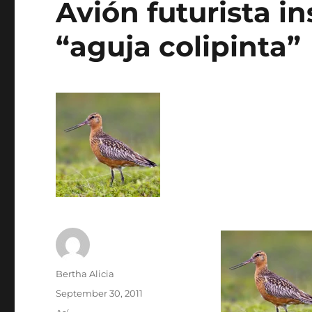
Avión futurista in
“aguja colipinta”
Author
Bertha Alicia
Posted
September 30, 2011
on