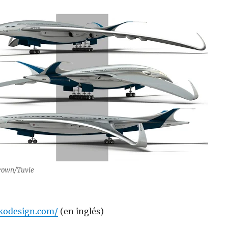
rown/Tuvie
kodesign.com/
(en inglés)