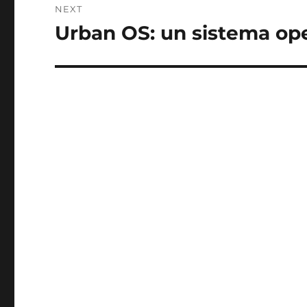
NEXT
Urban OS: un sistema ope
Next
post: