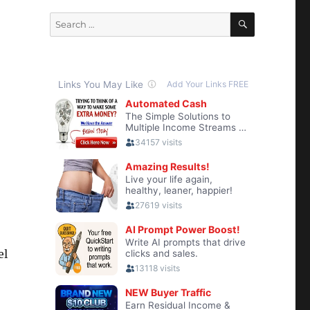
SEARCH
Search
for:
el