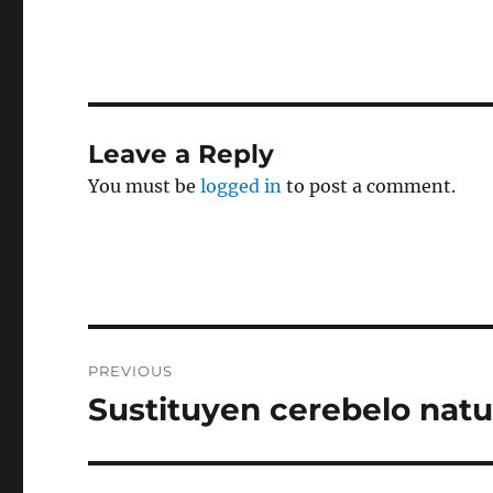
Leave a Reply
You must be
logged in
to post a comment.
Post
PREVIOUS
navigation
Sustituyen cerebelo natu
Previous
post: