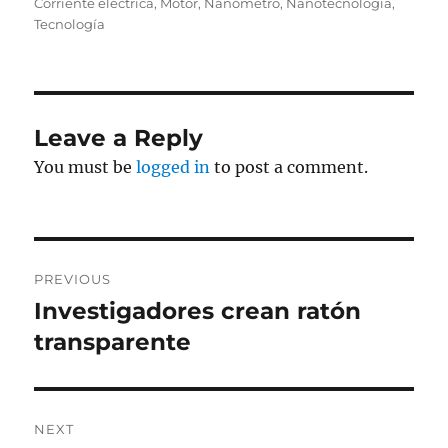
on
Corriente eléctrica
,
Motor
,
Nanómetro
,
Nanotecnología
,
Tecnología
Leave a Reply
You must be
logged in
to post a comment.
Post
PREVIOUS
navigation
Investigadores crean ratón
Previous
post:
transparente
NEXT