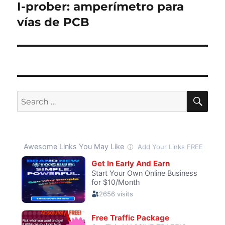
I-prober: amperímetro para
Next
post:
vías de PCB
SE
Search
for: