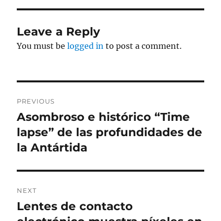
Leave a Reply
You must be
logged in
to post a comment.
Post
PREVIOUS
navigation
Asombroso e histórico “Time
Previous
post:
lapse” de las profundidades de
la Antártida
NEXT
Lentes de contacto
Next
post: