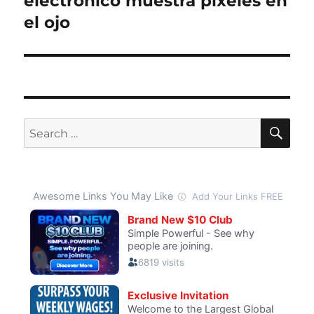
electrónico muestra píxeles en
el ojo
SE
Search
for: