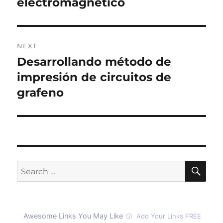
electromagnético
NEXT
Desarrollando método de
Next
post:
impresión de circuitos de
grafeno
SE
Search
for: