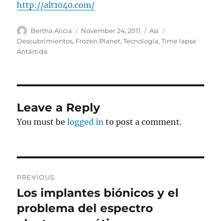
http://alt1040.com/
Author
Posted
Categories
Tags
Bertha Alicia
November 24, 2011
Así
on
Descubrimientos
,
Frozen Planet
,
Tecnología
,
Time lapse
Antártida
Leave a Reply
You must be
logged in
to post a comment.
Post
PREVIOUS
navigation
Los implantes biónicos y el
Previous
post:
problema del espectro