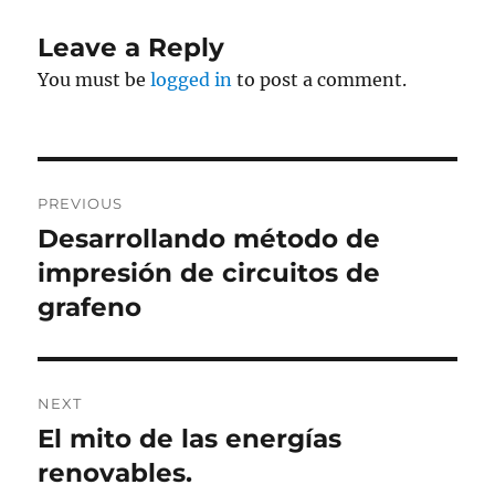
Leave a Reply
You must be
logged in
to post a comment.
Post
PREVIOUS
navigation
Desarrollando método de
Previous
post:
impresión de circuitos de
grafeno
NEXT
El mito de las energías
Next
post:
renovables.