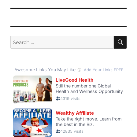
SE
Search
for: