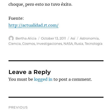
choque, pero esto no tuvo éxito.
Fuente:
http://actualidad.rt.com/
Author
Posted
Categories
Tags
Bertha Alicia
October 13, 2011
Así
Astronomía
,
on
Ciencia
,
Cosmos
,
Investigaciones
,
NASA
,
Rusia
,
Tecnología
Leave a Reply
You must be
logged in
to post a comment.
Post
PREVIOUS