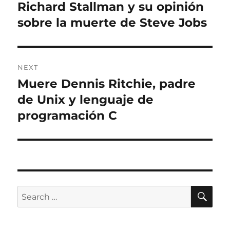
navigation
Richard Stallman y su opinión
Previous
post:
sobre la muerte de Steve Jobs
NEXT
Muere Dennis Ritchie, padre
Next
post:
de Unix y lenguaje de
programación C
SE
Search
for: