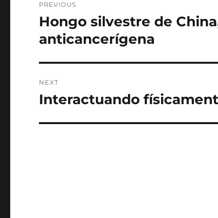
PREVIOUS
navigation
Hongo silvestre de China
Previous
post:
anticancerígena
NEXT
Interactuando físicament
Next
post: