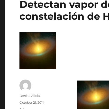
Detectan vapor d
constelación de H
Author
Bertha Alicia
Posted
October 21, 2011
on