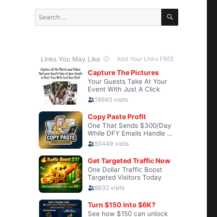
SEARCH
Search
for: