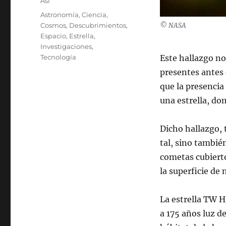
Categories
Así
Tags
Astronomía
,
Ciencia
,
Cosmos
,
Descubrimientos
,
© NASA
Espacio
,
Estrella
,
Investigaciones
,
Tecnología
Este hallazgo no
presentes antes 
que la presencia
una estrella, do
Dicho hallazgo, 
tal, sino también
cometas cubiert
la superficie de 
La estrella TW H
a 175 años luz d