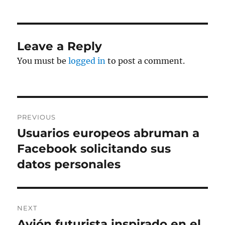
Leave a Reply
You must be
logged in
to post a comment.
Post
PREVIOUS
navigation
Usuarios europeos abruman a
Previous
post:
Facebook solicitando sus
datos personales
NEXT
Avión futurista inspirado en el
Next