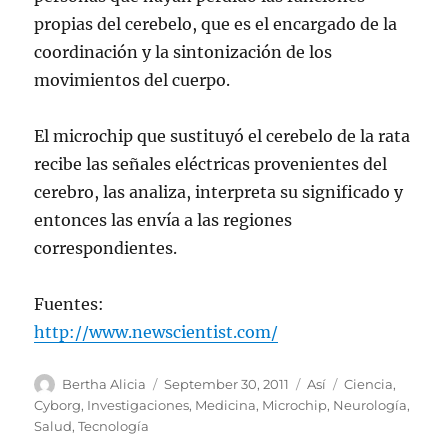
propias del cerebelo, que es el encargado de la
coordinación y la sintonización de los
movimientos del cuerpo.
El microchip que sustituyó el cerebelo de la rata
recibe las señales eléctricas provenientes del
cerebro, las analiza, interpreta su significado y
entonces las envía a las regiones
correspondientes.
Fuentes:
http://www.newscientist.com/
Author
Posted
Categories
Tags
Bertha Alicia
September 30, 2011
Así
Ciencia
,
on
Cyborg
,
Investigaciones
,
Medicina
,
Microchip
,
Neurología
,
Salud
,
Tecnología