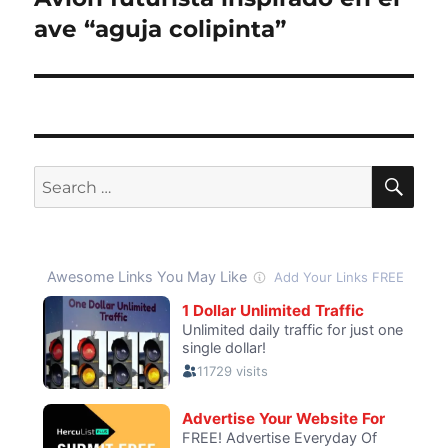
post:
ave “aguja colipinta”
SE
Search
for: