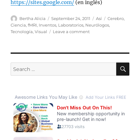
https://sites.google.com/
(en inglés)
Author
Posted
Categories
Tags
Bertha Alicia
September 24, 2011
Así
Cerebro
,
on
Ciencia
,
fMRI
,
Inventos
,
Laboratorios
,
Neurólogos
,
on
Tecnología
,
Visual
Leave a comment
Reconstrucción
de
experiencias
visuales
mediante
SE
Search
escáner
for:
cerebral