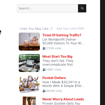
SEARCH
Search
for:
e