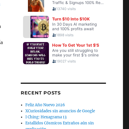
a
a
ía
RECENT POSTS
Feliz Año Nuevo 2026
XCuriosidades sin anuncios de Google
I Ching: Hexagrama 13
Estallidos Cósmicos Extraños aún sin