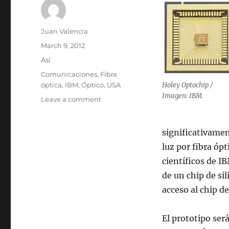
Author
Juan Valencia
Posted
March 9, 2012
on
Categories
Así
Tags
Comunicaciones
,
Fibra
óptica
,
IBM
,
Óptico
,
USA
Holey Optochip /
Imagen: IBM
on
Leave a comment
Chip
óptico
de
significativament
IBM
luz por fibra ópt
mueve
científicos de I
datos
a
de un chip de s
1
acceso al chip d
Tbps
El prototipo ser