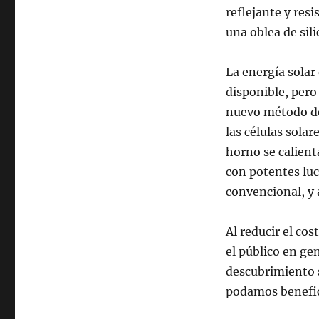
Laboratorio
reflejante y resi
Nacional
una oblea de sili
de
Energías
Renovables
La energía solar
crea
disponible, pero
células
nuevo método de 
solares
más
las células solar
eficientes,
horno se calienta
utilizando
con potentes luc
50%
menos
convencional, y 
energía
Al reducir el cos
el público en ge
descubrimiento s
podamos benefic