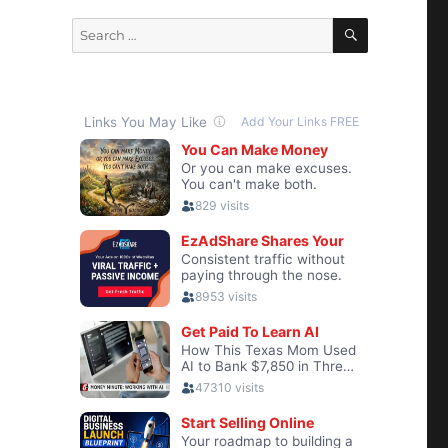
SEARCH
Search
for: