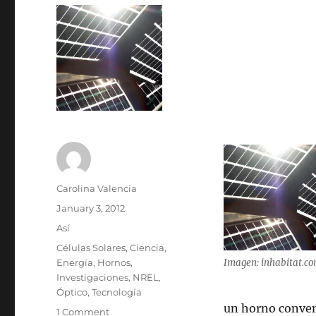
Author
Carolina Valencia
Posted
January 3, 2012
on
Categories
Así
Tags
Células Solares
,
Ciencia
,
Energía
,
Hornos
,
Imagen: inhabitat.c
Investigaciones
,
NREL
,
Óptico
,
Tecnología
un horno conven
on
1 Comment