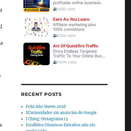
it
l
 a
e
RECENT POSTS
Feliz Año Nuevo 2026
XCuriosidades sin anuncios de Google
I Ching: Hexagrama 13
s
Estallidos Cósmicos Extraños aún sin