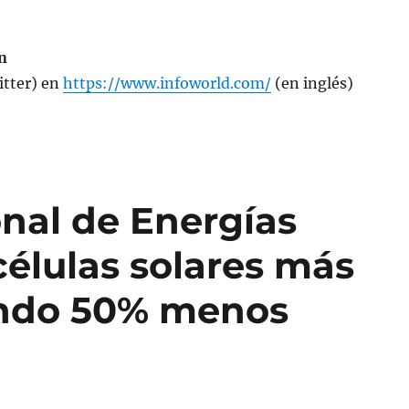
n
itter) en
https://www.infoworld.com/
(en inglés)
onal de Energías
élulas solares más
zando 50% menos