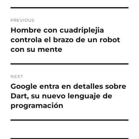
Post
PREVIOUS
navigation
Hombre con cuadriplejia
Previous
post:
controla el brazo de un robot
con su mente
NEXT
Google entra en detalles sobre
Next
post:
Dart, su nuevo lenguaje de
programación