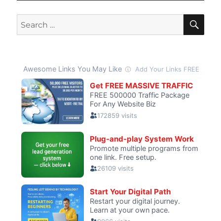
SE
Search
for: