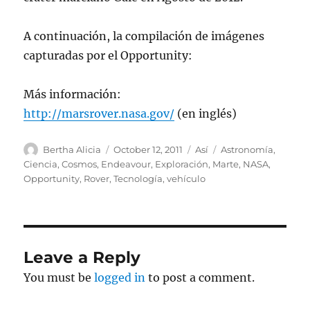
A continuación, la compilación de imágenes
capturadas por el Opportunity:
Más información:
http://marsrover.nasa.gov/
(en inglés)
Author
Posted
Categories
Tags
Bertha Alicia
October 12, 2011
Así
Astronomía
,
on
Ciencia
,
Cosmos
,
Endeavour
,
Exploración
,
Marte
,
NASA
,
Opportunity
,
Rover
,
Tecnología
,
vehículo
Leave a Reply
You must be
logged in
to post a comment.