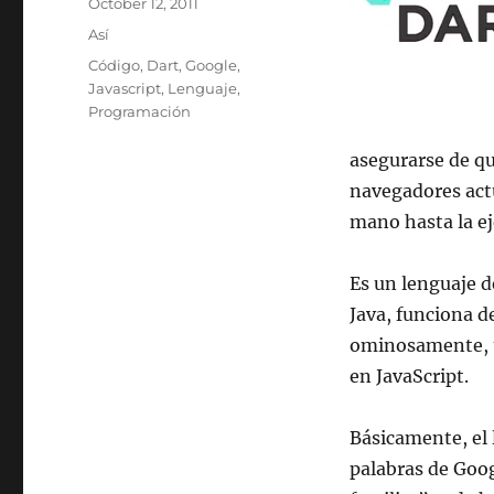
Posted
October 12, 2011
on
Categories
Así
Tags
Código
,
Dart
,
Google
,
Javascript
,
Lenguaje
,
Programación
asegurarse de qu
navegadores act
mano hasta la ej
Es un lenguaje d
Java, funciona d
ominosamente, t
en JavaScript.
Básicamente, el 
palabras de Goog