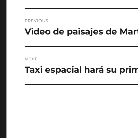
Post
PREVIOUS
navigation
Video de paisajes de Mar
Previous
post:
NEXT
Taxi espacial hará su prim
Next
post: