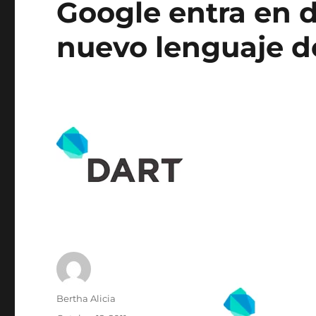
Google entra en d
nuevo lenguaje 
Author
Bertha Alicia