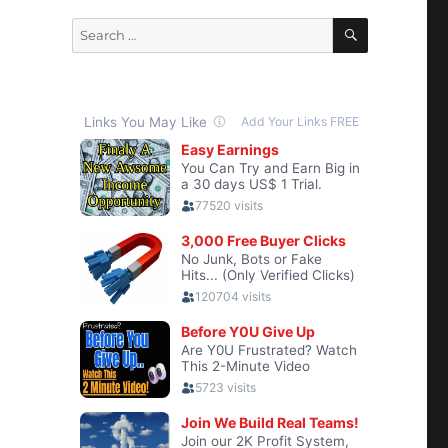
SEARCH
Search
for: