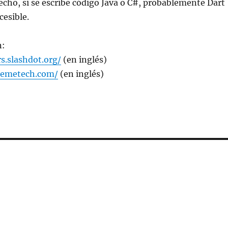
hecho, si se escribe código Java o C#, probablemente Dart
cesible.
n:
s.slashdot.org/
(en inglés)
remetech.com/
(en inglés)